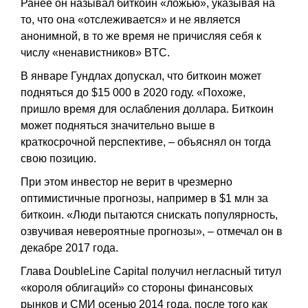
Ранее он называл биткоин «ложью», указывая на
то, что она «отслеживается» и не является
анонимной, в то же время не причисляя себя к
числу «ненавистников» BTC.
В январе Гундлах допускал, что биткоин может
подняться до $15 000 в 2020 году. «Похоже,
пришло время для ослабления доллара. Биткоин
может подняться значительно выше в
краткосрочной перспективе, – объяснял он тогда
свою позицию.
При этом инвестор не верит в чрезмерно
оптимистичные прогнозы, например в $1 млн за
биткоин. «Люди пытаются снискать популярность,
озвучивая невероятные прогнозы», – отмечал он в
декабре 2017 года.
Глава DoubleLine Capital получил негласный титул
«короля облигаций» со стороны финансовых
рынков и СМИ осенью 2014 года, после того как