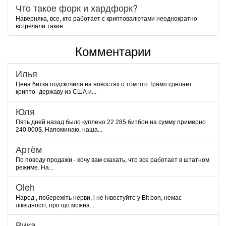
Что такое форк и хардфорк?
Наверняка, все, кто работает с криптовалютами неоднократно
встречали такие...
Комментарии
Илья
Цена битка подскочила на новостях о том что Трамп сделает
крипто- державу из США и...
Юля
Пять дней назад было куплено 22 285 битбон на сумму примерно
240 000$. Напоминаю, наша...
Артём
По поводу продажи - хочу вам скахать, что все работает в штатном
режиме. На...
Oleh
Народ , побережіть нерви, і не інвестуйте у Bit bon, немає
ліквідності, про що можна...
Вика