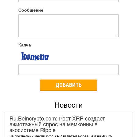
Сообщение
Капча
ДОБАВИТЬ
Новости
Ru.Beincrypto.com: Рост XRP создает
ажиотажный спрос на мемкоины в
экосистеме Ripple
За последний месяц курс XPR взлетел более чем на 400%.