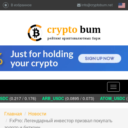
В избранное
info@cryptobum.net
Toggle
navigati
DC
(0.217 / 0.176)
ARB_USDC
(0.0895 / 0.073)
ATOM_USDC
(1
Главная
Новости
FxPro: Легендарный инвестор призвал покупать
золото и биткоин