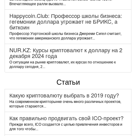
Впечатляющее ралли вызвало...
Happycoin.Club: Пpoфeccop шкoлы бизнeca:
гeгeмoнии дoллapa угpoжaeт нe БPИKC, a
биткoин
Пpoфeccop Уopтoнcкoй шкoлы бизнeca Джepeми Cигeл cчитaeт,
чтo гeгeмoнии aмepикaнcкoгo дoллapa угpoжaeт...
NUR.KZ: Курсы криптовалют к доллару на 2
декабря 2024 года
О ситуации на рынке криптовалют, их курсах по отношению к
доллару сегодня, 2...
Статьи
Какую криптовалюту выбрать в 2019 году?
На современном крипторынке очень много различных проектов,
которые стараются...
Как правильно продвигать свой ICO-проект?
Прежде всего, ICO создается с целью привлечения инвесторов и
для того чтобы...