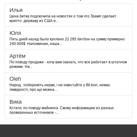
Илья
Цена битка подскочила на новостях о том что Трамп сделает
крипто- державу из США и...
Юля
Пять дней назад было куплено 22 285 битбон на сумму примерно
240 000$. Напоминаю, наша...
Артём
По поводу продажи - хочу вам скахать, что все работает в штатном
режиме. На...
Oleh
Народ , побережіть нерви, і не інвестуйте у Bit bon, немає
ліквідності, про що можна...
Вика
Кстати, по поводу майнинга. Свожу информацию из разных
проверенных источников -...