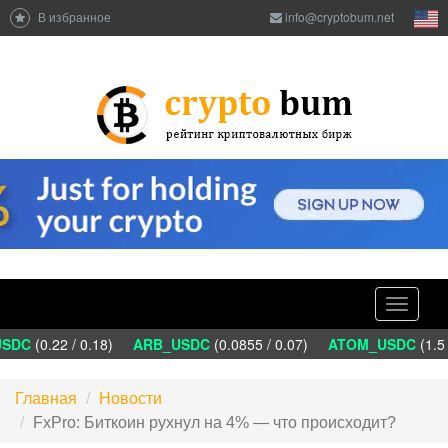
В избранное
info@cryptobum.net
Toggle
navigati
DC
(0.22 / 0.18)
ARB_USDC
(0.0855 / 0.07)
ATOM_USDC
(1.5 
Главная
Новости
FxPro: Биткоин рухнул на 4% — что происходит?