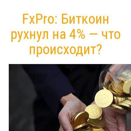
FxPro: Биткоин
рухнул на 4% — что
происходит?