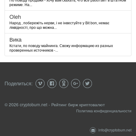
По поводу продажи - хочу вам скахать, что все работает в штатном
режиме. На...
Oleh
Народ , побережіть нерви, і не інвестуйте у Bit bon, немає
ліквідності, про що можна...
Вика
Кстати, по поводу майнинга. Свожу информацию из разных
проверенных источников -...
Поделиться:
© 2026 cryptobum.net - Рейтинг бирж криптовалют
Политика конфиденциальности
info@cryptobum.net