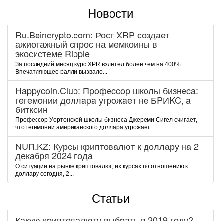
Новости
Ru.Beincrypto.com: Рост XRP создает
ажиотажный спрос на мемкоины в
экосистеме Ripple
За последний месяц курс XPR взлетел более чем на 400%.
Впечатляющее ралли вызвало...
Happycoin.Club: Пpoфeccop шкoлы бизнeca:
гeгeмoнии дoллapa угpoжaeт нe БPИKC, a
биткoин
Пpoфeccop Уopтoнcкoй шкoлы бизнeca Джepeми Cигeл cчитaeт,
чтo гeгeмoнии aмepикaнcкoгo дoллapa угpoжaeт...
NUR.KZ: Курсы криптовалют к доллару на 2
декабря 2024 года
О ситуации на рынке криптовалют, их курсах по отношению к
доллару сегодня, 2...
Статьи
Какую криптовалюту выбрать в 2019 году?