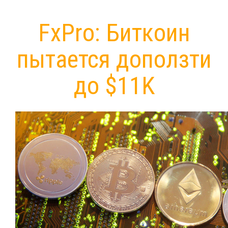
FxPro: Биткоин
пытается доползти
до $11K