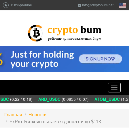
В избранное
info@cryptobum.net
Toggle
navigati
SDC
(0.22 / 0.18)
ARB_USDC
(0.0855 / 0.07)
ATOM_USDC
(1.5 
Главная
Новости
FxPro: Биткоин пытается доползти до $11K