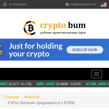
В избранное
info@cryptobum.net
Toggle
navigati
SDC
(0.217 / 0.176)
ARB_USDC
(0.0895 / 0.073)
ATOM_USDC
(1
Главная
Новости
FxPro: Биткоин прорывается к $7000