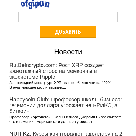
ДОБАВИТЬ
Новости
Ru.Beincrypto.com: Рост XRP создает
ажиотажный спрос на мемкоины в
экосистеме Ripple
За последний месяц курс XPR взлетел более чем на 400%.
Впечатляющее ралли вызвало...
Happycoin.Club: Пpoфeccop шкoлы бизнeca:
гeгeмoнии дoллapa угpoжaeт нe БPИKC, a
биткoин
Пpoфeccop Уopтoнcкoй шкoлы бизнeca Джepeми Cигeл cчитaeт,
чтo гeгeмoнии aмepикaнcкoгo дoллapa угpoжaeт...
NUR.KZ: Курсы криптовалют к доллару на 2