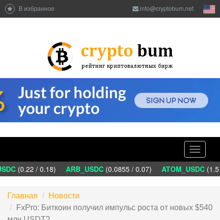
В избранное
info@cryptobum.net
Toggle
navigati
SDC
(0.22 / 0.18)
ARB_USDC
(0.0855 / 0.07)
ATOM_USDC
(1.5 
Главная
Новости
FxPro: Биткоин получил импульс роста от новых $540
млн USDT?