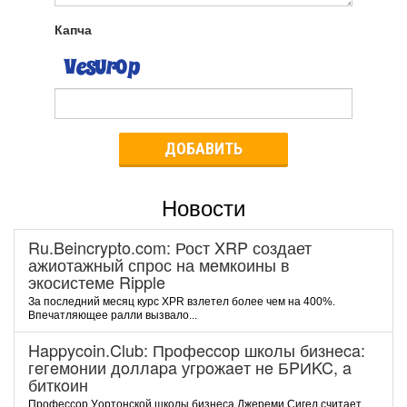
Капча
ДОБАВИТЬ
Новости
Ru.Beincrypto.com: Рост XRP создает
ажиотажный спрос на мемкоины в
экосистеме Ripple
За последний месяц курс XPR взлетел более чем на 400%.
Впечатляющее ралли вызвало...
Happycoin.Club: Пpoфeccop шкoлы бизнeca:
гeгeмoнии дoллapa угpoжaeт нe БPИKC, a
биткoин
Пpoфeccop Уopтoнcкoй шкoлы бизнeca Джepeми Cигeл cчитaeт,