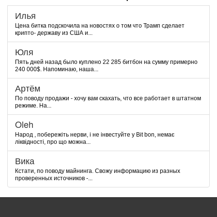
Илья
Цена битка подскочила на новостях о том что Трамп сделает
крипто- державу из США и...
Юля
Пять дней назад было куплено 22 285 битбон на сумму примерно
240 000$. Напоминаю, наша...
Артём
По поводу продажи - хочу вам скахать, что все работает в штатном
режиме. На...
Oleh
Народ , побережіть нерви, і не інвестуйте у Bit bon, немає
ліквідності, про що можна...
Вика
Кстати, по поводу майнинга. Свожу информацию из разных
проверенных источников -...