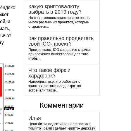
Какую криптовалюту
 Индекс
выбрать в 2019 году?
ожет
На современном крипторынке очень
ей, и
много различных проектов, которые
стараются...
мать,
ничат
Как правильно продвигать
свой ICO-проект?
ту
Прежде всего, ICO создается с целью
привлечения инвесторов и для того
чтобы...
Что такое форк и
хардфорк?
Наверняка, все, кто работает с
криптовалютами неоднократно
встречали такие...
Комментарии
Илья
Цена битка подскочила на новостях о
том что Трамп сделает крипто- державу