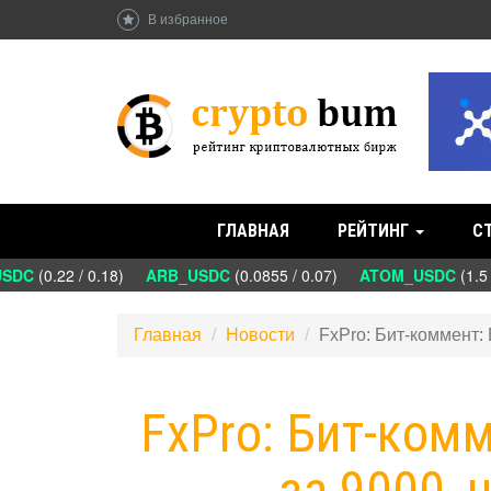
В избранное
ГЛАВНАЯ
РЕЙТИНГ
С
DC
(0.22 / 0.18)
ARB_USDC
(0.0855 / 0.07)
ATOM_USDC
(1.5 /
Главная
Новости
FxPro: Бит-коммент: 
FxPro: Бит-ком
за 9000, 