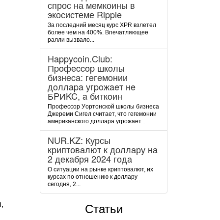
спрос на мемкоины в
экосистеме Ripple
За последний месяц курс XPR взлетел
более чем на 400%. Впечатляющее
ралли вызвало...
Happycoin.Club:
Пpoфeccop шкoлы
бизнeca: гeгeмoнии
дoллapa угpoжaeт нe
БPИKC, a биткoин
Пpoфeccop Уopтoнcкoй шкoлы бизнeca
Джepeми Cигeл cчитaeт, чтo гeгeмoнии
aмepикaнcкoгo дoллapa угpoжaeт...
NUR.KZ: Курсы
криптовалют к доллару на
2 декабря 2024 года
О ситуации на рынке криптовалют, их
курсах по отношению к доллару
сегодня, 2...
,
Статьи