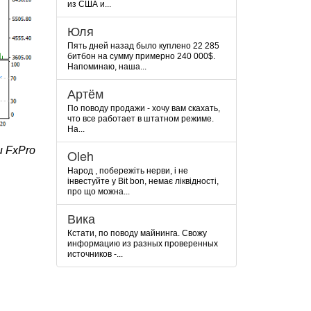
из США и...
Юля
Пять дней назад было куплено 22 285
битбон на сумму примерно 240 000$.
Напоминаю, наша...
Артём
По поводу продажи - хочу вам скахать,
что все работает в штатном режиме.
На...
 FxPro
Oleh
Народ , побережіть нерви, і не
інвестуйте у Bit bon, немає ліквідності,
про що можна...
Вика
Кстати, по поводу майнинга. Свожу
информацию из разных проверенных
источников -...