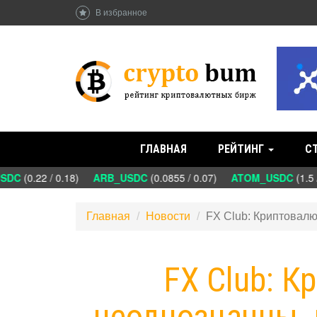
В избранное
ГЛАВНАЯ
РЕЙТИНГ
С
DC
(0.22 / 0.18)
ARB_USDC
(0.0855 / 0.07)
ATOM_USDC
(1.5 /
Главная
Новости
FX Club: Криптовалю
FX Club: 
неоднозначны, 