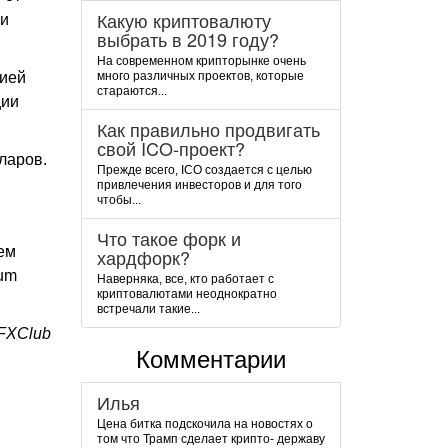
Какую криптовалюту
ли
выбрать в 2019 году?
На современном крипторынке очень
цией
много различных проектов, которые
стараются...
ции
Как правильно продвигать
свой ICO-проект?
лларов.
Прежде всего, ICO создается с целью
привлечения инвесторов и для того
чтобы...
Что такое форк и
ем
хардфорк?
eum
Наверняка, все, кто работает с
криптовалютами неоднократно
встречали такие...
FXClub
Комментарии
Илья
Цена битка подскочила на новостях о
том что Трамп сделает крипто- державу