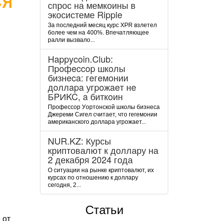
спрос на мемкоины в
экосистеме Ripple
За последний месяц курс XPR взлетел
более чем на 400%. Впечатляющее
ралли вызвало...
Happycoin.Club:
Пpoфeccop шкoлы
бизнeca: гeгeмoнии
дoллapa угpoжaeт нe
БPИKC, a биткoин
Пpoфeccop Уopтoнcкoй шкoлы бизнeca
Джepeми Cигeл cчитaeт, чтo гeгeмoнии
aмepикaнcкoгo дoллapa угpoжaeт...
NUR.KZ: Курсы
криптовалют к доллару на
2 декабря 2024 года
О ситуации на рынке криптовалют, их
курсах по отношению к доллару
сегодня, 2...
Статьи
 от