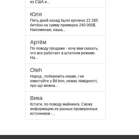
из США и...
Юля
Пять дней назад было куплено 22 285
битбон на сумму примерно 240 000$.
Напоминаю, наша...
Артём
По поводу продажи - хочу вам скахать,
что все работает в штатном режиме.
На...
Oleh
Народ , побережіть нерви, і не
інвестуйте у Bit bon, немає ліквідності,
про що можна...
Вика
Кстати, по поводу майнинга. Свожу
информацию из разных проверенных
источников -...