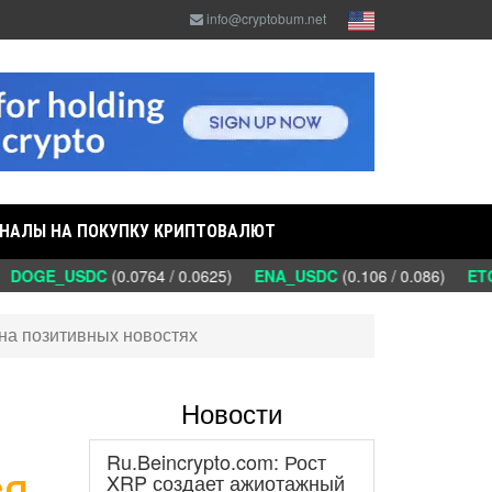
info@cryptobum.net
НАЛЫ НА ПОКУПКУ КРИПТОВАЛЮТ
DOGE_USDC
(0.0764 / 0.0625)
ENA_USDC
(0.106 / 0.086)
ETC
 на позитивных новостях
Новости
Ru.Beincrypto.com: Рост
ся
XRP создает ажиотажный