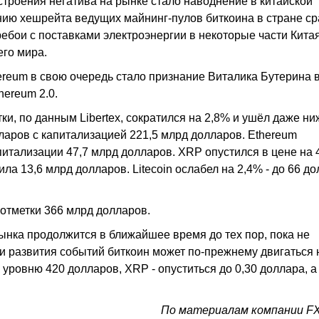
роения негатива на рынке стало наводнение в китайской
нию хешрейта ведущих майнинг-пулов биткоина в стране ср
бои с поставками электроэнергии в некоторые части Китая
го мира.
reum в свою очередь стало признание Виталика Бутерина в
hereum 2.0.
ки, по данным Libertex, сократился на 2,8% и ушёл даже ни
ларов с капитализацией 221,5 млрд долларов. Ethereum
питализации 47,7 млрд долларов. XRP опустился в цене на 
ила 13,6 млрд долларов. Litecoin ослабел на 2,4% - до 66 д
отметки 366 млрд долларов.
нка продолжится в ближайшее время до тех пор, пока не
ии развития событий биткоин может по-прежнему двигаться
 уровню 420 долларов, XRP - опуститься до 0,30 доллара, а
По материалам компании F