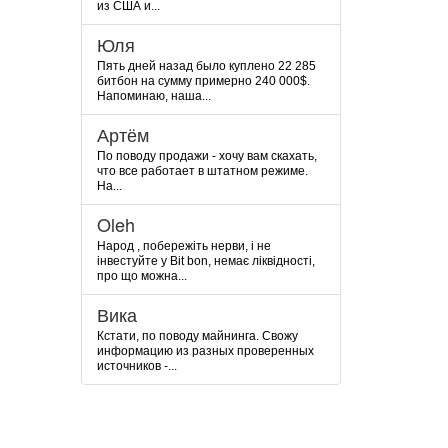
из США и...
Юля
Пять дней назад было куплено 22 285
битбон на сумму примерно 240 000$.
Напоминаю, наша...
Артём
По поводу продажи - хочу вам скахать,
что все работает в штатном режиме.
На...
Oleh
Народ , побережіть нерви, і не
інвестуйте у Bit bon, немає ліквідності,
про що можна...
Вика
Кстати, по поводу майнинга. Свожу
информацию из разных проверенных
источников -...