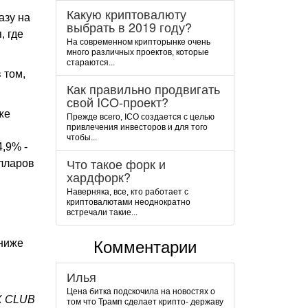
Какую криптовалюту
азу на
выбрать в 2019 году?
, где
На современном крипторынке очень
много различных проектов, которые
стараются...
 том,
Как правильно продвигать
свой ICO-проект?
же
Прежде всего, ICO создается с целью
привлечения инвесторов и для того
чтобы...
4,9% -
Что такое форк и
олларов
хардфорк?
Наверняка, все, кто работает с
криптовалютами неоднократно
встречали такие...
 ниже
Комментарии
Илья
Цена битка подскочила на новостях о
X CLUB
том что Трамп сделает крипто- державу