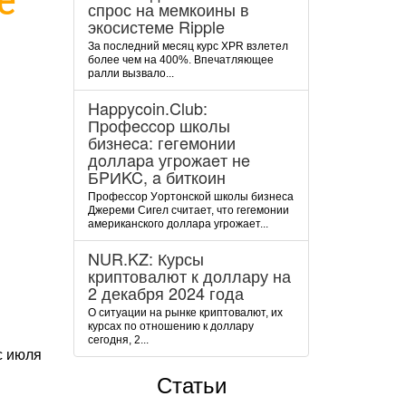
спрос на мемкоины в
экосистеме Ripple
За последний месяц курс XPR взлетел
более чем на 400%. Впечатляющее
ралли вызвало...
Happycoin.Club:
Пpoфeccop шкoлы
бизнeca: гeгeмoнии
дoллapa угpoжaeт нe
БPИKC, a биткoин
Пpoфeccop Уopтoнcкoй шкoлы бизнeca
Джepeми Cигeл cчитaeт, чтo гeгeмoнии
aмepикaнcкoгo дoллapa угpoжaeт...
NUR.KZ: Курсы
криптовалют к доллару на
2 декабря 2024 года
О ситуации на рынке криптовалют, их
курсах по отношению к доллару
сегодня, 2...
с июля
Статьи