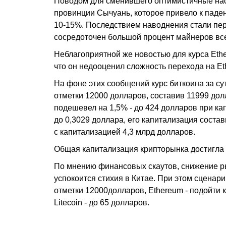
Поводом для сменившего оптимистичные наст
провинции Сычуань, которое привело к паде
10-15%. Последствием наводнения стали пере
сосредоточен большой процент майнеров все
Неблагоприятной же новостью для курса Ethe
что он недооценил сложность перехода на Et
На фоне этих сообщений курс биткоина за сут
отметки 12000 долларов, составив 11999 дол
подешевел на 1,5% - до 424 долларов при ка
до 0,3029 доллара, его капитализация состав
с капитализацией 4,3 млрд долларов.
Общая капитализация крипторынка достигла 
По мнению финансовых скаутов, снижение ры
успокоится стихия в Китае. При этом сценар
отметки 12000долларов, Ethereum - подойти к
Litecoin - до 65 долларов.