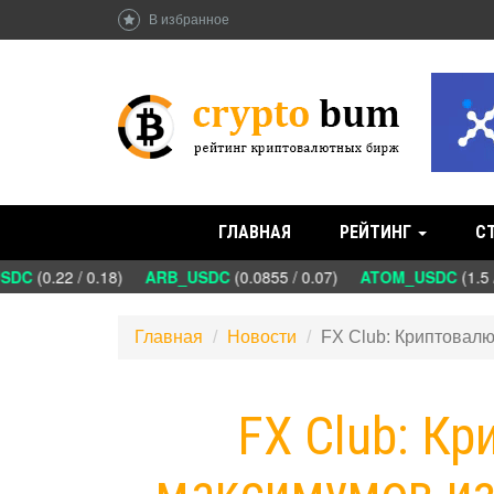
В избранное
ГЛАВНАЯ
РЕЙТИНГ
С
DC
(0.22 / 0.18)
ARB_USDC
(0.0855 / 0.07)
ATOM_USDC
(1.5 /
Главная
Новости
FX Club: Криптовалю
FX Club: К
максимумов из