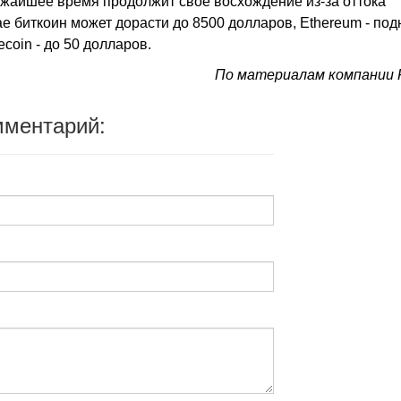
жайшее время продолжит свое восхождение из-за оттока
е биткоин может дорасти до 8500 долларов, Ethereum - под
ecoin - до 50 долларов.
По материалам компании 
мментарий: