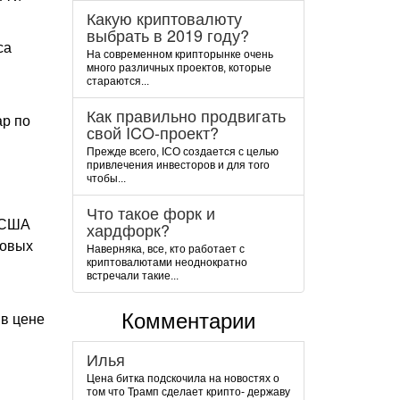
Какую криптовалюту
выбрать в 2019 году?
са
На современном крипторынке очень
много различных проектов, которые
стараются...
Как правильно продвигать
ар по
свой ICO-проект?
Прежде всего, ICO создается с целью
привлечения инвесторов и для того
чтобы...
Что такое форк и
м США
хардфорк?
ровых
Наверняка, все, кто работает с
криптовалютами неоднократно
встречали такие...
Комментарии
 в цене
Илья
Цена битка подскочила на новостях о
том что Трамп сделает крипто- державу