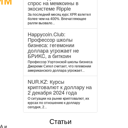
спрос на мемкоины в
экосистеме Ripple
За последний месяц курс XPR взлетел
более чем на 400%. Впечатляющее
ралли вызвало...
Happycoin.Club:
Пpoфeccop шкoлы
бизнeca: гeгeмoнии
дoллapa угpoжaeт нe
БPИKC, a биткoин
Пpoфeccop Уopтoнcкoй шкoлы бизнeca
Джepeми Cигeл cчитaeт, чтo гeгeмoнии
aмepикaнcкoгo дoллapa угpoжaeт...
NUR.KZ: Курсы
криптовалют к доллару на
2 декабря 2024 года
О ситуации на рынке криптовалют, их
курсах по отношению к доллару
сегодня, 2...
Статьи
А и