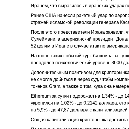
Ираном, что выразилось в иранских ударах 
Ранее США нанесли ракетный удар по аэропо
стражей исламской революции генерала Кас
После этого представители Ирана заявили, ч
Сулеймани, а американский президент Донал
52 целям в Иране в случае атак по американ
На фоне таких событий курс биткоина за сутки
преодолев психологический уровень 8000 дол
Дополнительным позитивом для крипторынка
не смогла добиться в через суд, чтобы ком
токенов Gram, а также о том, куда она намере
Ethereum за сутки подорожал на 1,34% - до 
укрепился на 1,02% - до 0,2142 доллара, его
на 5,9% - до 47,87 доллара с капитализацией
Общая капитализация крипторынка достигла 