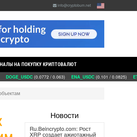
info@cryptobum.net
НАЛЫ НА ПОКУПКУ КРИПТОВАЛЮТ
)
DOGE_USDC
(0.0772 / 0.063)
ENA_USDC
(0.101 / 0.0825)
ET
 объектам
Новости
х
Ru.Beincrypto.com: Рост
им
XRP создает ажиотажный