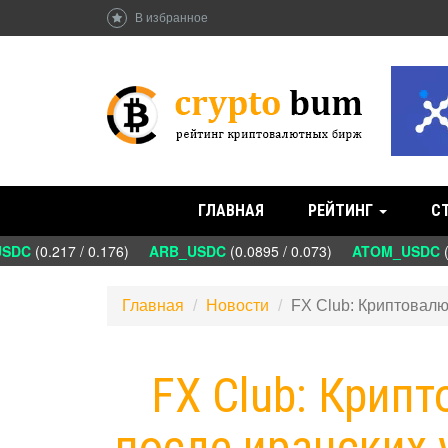
В избранное
ГЛАВНАЯ
РЕЙТИНГ
С
DC
(0.217 / 0.176)
ARB_USDC
(0.0895 / 0.073)
ATOM_USDC
(1
Главная
Новости
FX Club: Криптовалю
FX Club: Крип
после иранских