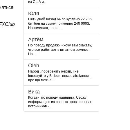
из США и...
няться
Юля
Пять дней назад было куплено 22 285
битбон на сумму примерно 240 000$.
FXClub
Напоминаю, наша...
Артём
По поводу продажи - хочу вам скахать,
что все работает в штатном режиме.
На...
Oleh
Народ , побережіть нерви, і не
інвестуйте у Bit bon, немає ліквідності,
про що можна...
Вика
Кстати, по поводу майнинга. Свожу
информацию из разных проверенных
источников -...