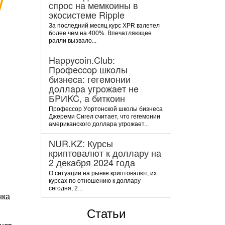
спрос на мемкоины в
экосистеме Ripple
За последний месяц курс XPR взлетел
более чем на 400%. Впечатляющее
ралли вызвало...
Happycoin.Club:
Пpoфeccop шкoлы
бизнeca: гeгeмoнии
дoллapa угpoжaeт нe
БPИKC, a биткoин
Пpoфeccop Уopтoнcкoй шкoлы бизнeca
Джepeми Cигeл cчитaeт, чтo гeгeмoнии
aмepикaнcкoгo дoллapa угpoжaeт...
NUR.KZ: Курсы
криптовалют к доллару на
2 декабря 2024 года
О ситуации на рынке криптовалют, их
курсах по отношению к доллару
сегодня, 2...
нка
Статьи