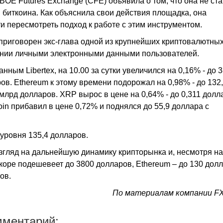
OE Futures Exchange (CFE) объявила о том, что она не ста
биткоина. Как объяснила свои действия площадка, она
ти пересмотреть подход к работе с этим инструментом.
 приговорен экс-глава одной из крупнейших криптовалютны
вании личными электронными данными пользователей.
анным Libertex, на 10.00 за сутки увеличился на 0,16% - до 
ов. Ethereum к этому времени подорожал на 0,98% - до 132
 млрд долларов. XRP вырос в цене на 0,64% - до 0,311 долл
oin прибавил в цене 0,72% и поднялся до 55,9 доллара с
уровня 135,4 долларов.
гляд на дальнейшую динамику крипторынка и, несмотря на
скоре подешевеет до 3800 долларов, Ethereum – до 130 дол
ов.
По материалам компании F
мментарий: