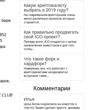
нет
Какую криптовалюту
выбрать в 2019 году?
На современном крипторынке очень
много различных проектов, которые
х бирж
стараются...
Как правильно продвигать
3852
свой ICO-проект?
,5
Прежде всего, ICO создается с целью
привлечения инвесторов и для того
ара
чтобы...
Что такое форк и
хардфорк?
Наверняка, все, кто работает с
криптовалютами неоднократно
встречали такие...
ларов,
Комментарии
X CLUB
Илья
Цена битка подскочила на новостях о
том что Трамп сделает крипто- державу