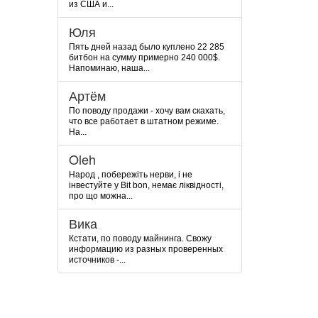
из США и...
Юля
Пять дней назад было куплено 22 285
битбон на сумму примерно 240 000$.
Напоминаю, наша...
Артём
По поводу продажи - хочу вам скахать,
что все работает в штатном режиме.
На...
Oleh
Народ , побережіть нерви, і не
інвестуйте у Bit bon, немає ліквідності,
про що можна...
Вика
Кстати, по поводу майнинга. Свожу
информацию из разных проверенных
источников -...