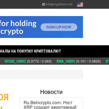
info@cryptobum.net
НАЛЫ НА ПОКУПКУ КРИПТОВАЛЮТ
)
DOGE_USDC
(0.0772 / 0.063)
ENA_USDC
(0.101 / 0.0825)
ET
Новости
ря
Ru.Beincrypto.com: Рост
у
XRP создает ажиотажный