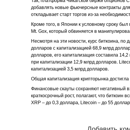
Так, платформа Чикагской биржи опционов CB
добавлять новые фьючерсные контракты для 
откладывает старт торгов из-за необходимос
Кроме того, в Японии к условному сроку был
Mt. Gox, который обвиняется в манипулиро
Несмотря на эти новости, курс биткоина, по д
долларов с капитализацией 68,9 млрд доллар
долларов, его капитализация составила 14,2
при капитализации 12,9 млрд долларов. Litec
капитализацией 3,5 млрд долларов.
Общая капитализация крипторынка достигла 
Финансовые скауты сохраняют негативный вз
краткосрочный рост, полагают, что биткоин в
XRP – до 0,3 доллара, Litecoin – до 55 доллар
Добавить ко