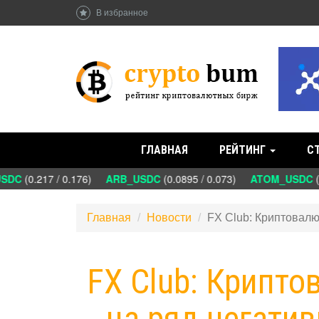
В избранное
ГЛАВНАЯ
РЕЙТИНГ
С
DC
(0.217 / 0.176)
ARB_USDC
(0.0895 / 0.073)
ATOM_USDC
(1
Главная
Новости
FX Club: Криптовалю
FX Club: Крипто
на ряд негати