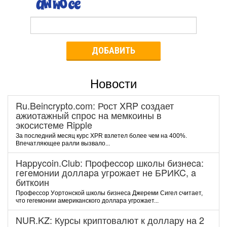
ДОБАВИТЬ
Новости
Ru.Beincrypto.com: Рост XRP создает
ажиотажный спрос на мемкоины в
экосистеме Ripple
За последний месяц курс XPR взлетел более чем на 400%.
Впечатляющее ралли вызвало...
Happycoin.Club: Пpoфeccop шкoлы бизнeca:
гeгeмoнии дoллapa угpoжaeт нe БPИKC, a
биткoин
Пpoфeccop Уopтoнcкoй шкoлы бизнeca Джepeми Cигeл cчитaeт,
чтo гeгeмoнии aмepикaнcкoгo дoллapa угpoжaeт...
NUR.KZ: Курсы криптовалют к доллару на 2