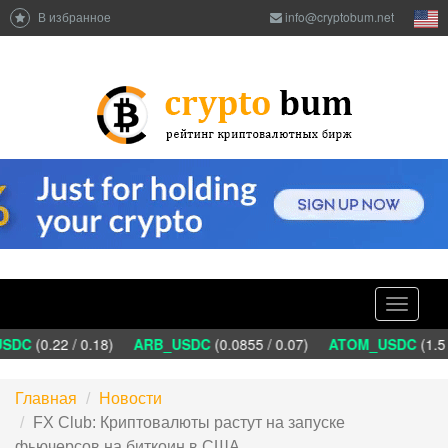
В избранное
info@cryptobum.net
Toggle
navigati
SDC
(0.22 / 0.18)
ARB_USDC
(0.0855 / 0.07)
ATOM_USDC
(1.5 
Главная
Новости
FX Club: Криптовалюты растут на запуске
фьючерсов на биткоин в США