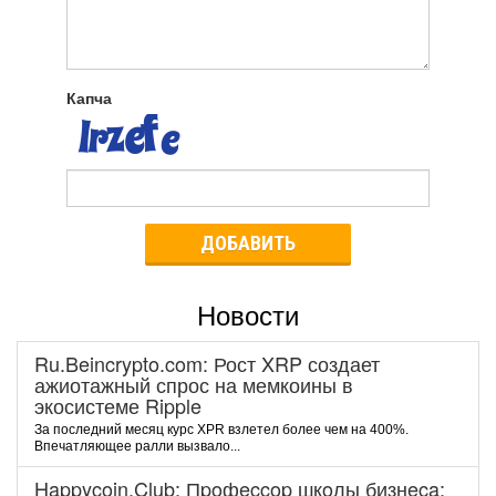
Капча
ДОБАВИТЬ
Новости
Ru.Beincrypto.com: Рост XRP создает
ажиотажный спрос на мемкоины в
экосистеме Ripple
За последний месяц курс XPR взлетел более чем на 400%.
Впечатляющее ралли вызвало...
Happycoin.Club: Пpoфeccop шкoлы бизнeca: