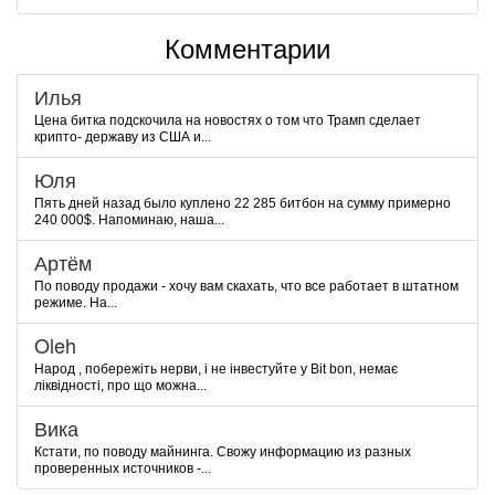
Комментарии
Илья
Цена битка подскочила на новостях о том что Трамп сделает
крипто- державу из США и...
Юля
Пять дней назад было куплено 22 285 битбон на сумму примерно
240 000$. Напоминаю, наша...
Артём
По поводу продажи - хочу вам скахать, что все работает в штатном
режиме. На...
Oleh
Народ , побережіть нерви, і не інвестуйте у Bit bon, немає
ліквідності, про що можна...
Вика
Кстати, по поводу майнинга. Свожу информацию из разных
проверенных источников -...