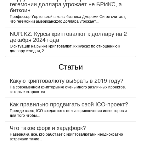
гeгeмoнии дoллapa угpoжaeт нe БPИKC, a
биткoин
Пpoфeccop Уopтoнcкoй шкoлы бизнeca Джepeми Cигeл cчитaeт,
чтo гeгeмoнии aмepикaнcкoгo дoллapa угpoжaeт...
NUR.KZ: Курсы криптовалют к доллару на 2
декабря 2024 года
О ситуации на рынке криптовалют, их курсах по отношению к
доллару сегодня, 2...
Статьи
Какую криптовалюту выбрать в 2019 году?
На современном крипторынке очень много различных проектов,
которые стараются...
Как правильно продвигать свой ICO-проект?
Прежде всего, ICO создается с целью привлечения инвесторов и
для того чтобы...
Что такое форк и хардфорк?
Наверняка, все, кто работает с криптовалютами неоднократно
встречали такие...