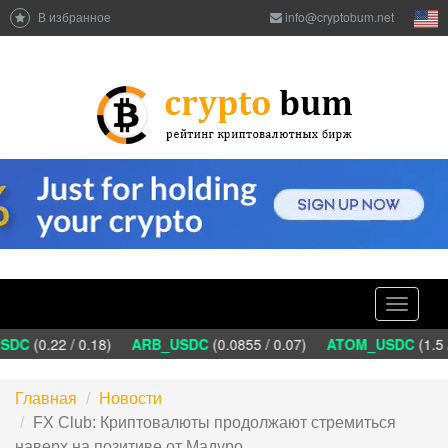
В избранное
info@cryptobum.net
Toggle
navigati
DC
(0.22 / 0.18)
ARB_USDC
(0.0855 / 0.07)
ATOM_USDC
(1.5 
Главная
Новости
FX Club: Криптовалюты продолжают стремиться
наверх на позитиве от Мадуро