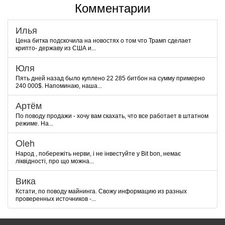
Комментарии
Илья
Цена битка подскочила на новостях о том что Трамп сделает
крипто- державу из США и...
Юля
Пять дней назад было куплено 22 285 битбон на сумму примерно
240 000$. Напоминаю, наша...
Артём
По поводу продажи - хочу вам скахать, что все работает в штатном
режиме. На...
Oleh
Народ , побережіть нерви, і не інвестуйте у Bit bon, немає
ліквідності, про що можна...
Вика
Кстати, по поводу майнинга. Свожу информацию из разных
проверенных источников -...