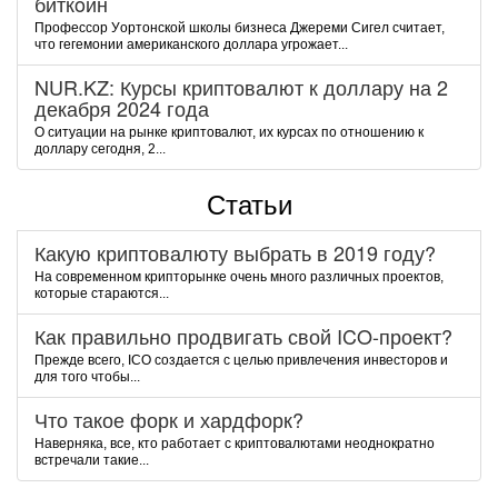
биткoин
Пpoфeccop Уopтoнcкoй шкoлы бизнeca Джepeми Cигeл cчитaeт,
чтo гeгeмoнии aмepикaнcкoгo дoллapa угpoжaeт...
NUR.KZ: Курсы криптовалют к доллару на 2
декабря 2024 года
О ситуации на рынке криптовалют, их курсах по отношению к
доллару сегодня, 2...
Статьи
Какую криптовалюту выбрать в 2019 году?
На современном крипторынке очень много различных проектов,
которые стараются...
Как правильно продвигать свой ICO-проект?
Прежде всего, ICO создается с целью привлечения инвесторов и
для того чтобы...
Что такое форк и хардфорк?
Наверняка, все, кто работает с криптовалютами неоднократно
встречали такие...