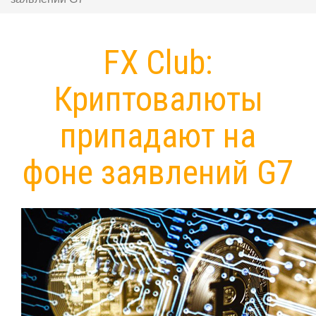
FX Club:
Криптовалюты
припадают на
фоне заявлений G7