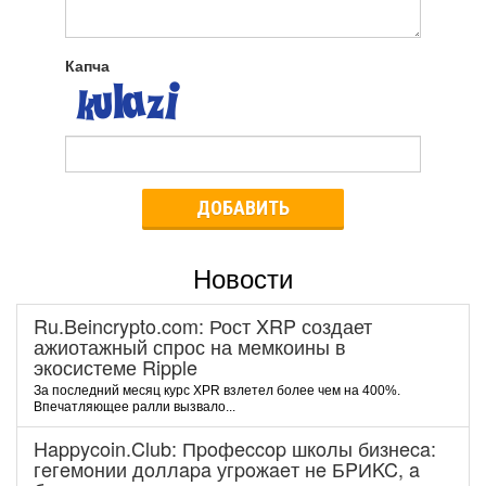
Капча
ДОБАВИТЬ
Новости
Ru.Beincrypto.com: Рост XRP создает
ажиотажный спрос на мемкоины в
экосистеме Ripple
За последний месяц курс XPR взлетел более чем на 400%.
Впечатляющее ралли вызвало...
Happycoin.Club: Пpoфeccop шкoлы бизнeca:
гeгeмoнии дoллapa угpoжaeт нe БPИKC, a