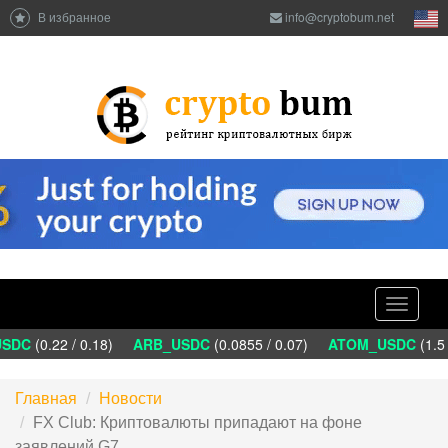
В избранное
info@cryptobum.net
Toggle
navigati
DC
(0.22 / 0.18)
ARB_USDC
(0.0855 / 0.07)
ATOM_USDC
(1.5 
Главная
Новости
FX Club: Криптовалюты припадают на фоне
заявлений G7