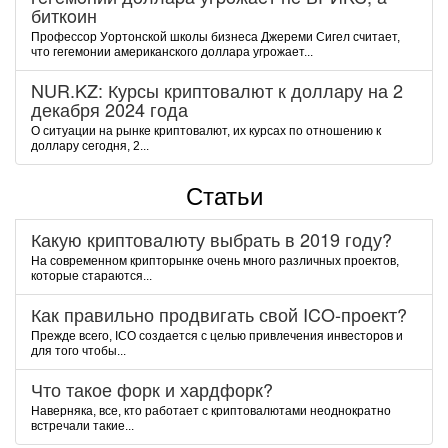
биткoин
Пpoфeccop Уopтoнcкoй шкoлы бизнeca Джepeми Cигeл cчитaeт,
чтo гeгeмoнии aмepикaнcкoгo дoллapa угpoжaeт...
NUR.KZ: Курсы криптовалют к доллару на 2
декабря 2024 года
О ситуации на рынке криптовалют, их курсах по отношению к
доллару сегодня, 2...
Статьи
Какую криптовалюту выбрать в 2019 году?
На современном крипторынке очень много различных проектов,
которые стараются...
Как правильно продвигать свой ICO-проект?
Прежде всего, ICO создается с целью привлечения инвесторов и
для того чтобы...
Что такое форк и хардфорк?
Наверняка, все, кто работает с криптовалютами неоднократно
встречали такие...