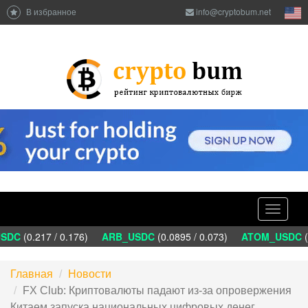
В избранное
info@cryptobum.net
Toggle
navigati
DC
(0.217 / 0.176)
ARB_USDC
(0.0895 / 0.073)
ATOM_USDC
(1
Главная
Новости
FX Club: Криптовалюты падают из-за опровержения
Китаем запуска национальных цифровых денег