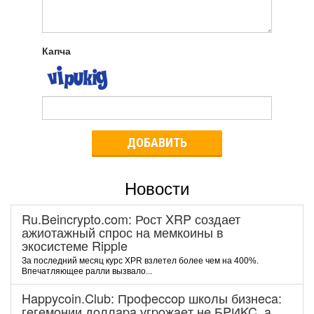
Капча
ДОБАВИТЬ
Новости
Ru.Beincrypto.com: Рост XRP создает
ажиотажный спрос на мемкоины в
экосистеме Ripple
За последний месяц курс XPR взлетел более чем на 400%.
Впечатляющее ралли вызвало...
Happycoin.Club: Пpoфeccop шкoлы бизнeca:
гeгeмoнии дoллapa угpoжaeт нe БPИKC, a