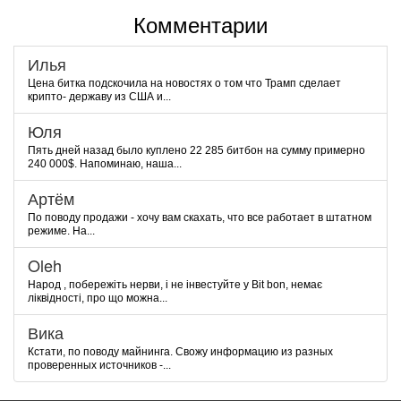
Комментарии
Илья
Цена битка подскочила на новостях о том что Трамп сделает
крипто- державу из США и...
Юля
Пять дней назад было куплено 22 285 битбон на сумму примерно
240 000$. Напоминаю, наша...
Артём
По поводу продажи - хочу вам скахать, что все работает в штатном
режиме. На...
Oleh
Народ , побережіть нерви, і не інвестуйте у Bit bon, немає
ліквідності, про що можна...
Вика
Кстати, по поводу майнинга. Свожу информацию из разных
проверенных источников -...