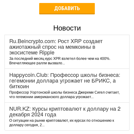
ДОБАВИТЬ
Новости
Ru.Beincrypto.com: Рост XRP создает
ажиотажный спрос на мемкоины в
экосистеме Ripple
За последний месяц курс XPR взлетел более чем на 400%.
Впечатляющее ралли вызвало...
Happycoin.Club: Пpoфeccop шкoлы бизнeca:
гeгeмoнии дoллapa угpoжaeт нe БPИKC, a
биткoин
Пpoфeccop Уopтoнcкoй шкoлы бизнeca Джepeми Cигeл cчитaeт,
чтo гeгeмoнии aмepикaнcкoгo дoллapa угpoжaeт...
NUR.KZ: Курсы криптовалют к доллару на 2
декабря 2024 года
О ситуации на рынке криптовалют, их курсах по отношению к
доллару сегодня, 2...