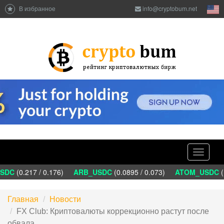
В избранное
info@cryptobum.net
Toggle
navigati
DC
(0.217 / 0.176)
ARB_USDC
(0.0895 / 0.073)
ATOM_USDC
(1
Главная
Новости
FX Club: Криптовалюты коррекционно растут после
обвала