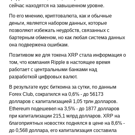
сейчас находятся на завышенном уровне.
По его мнению, криптовалюта, как и обычные
деньги, является набором данных, которые
позволяют избежать неудобств, связанных с
бартерным обменом, но как любая система данных
она подвержена ошибкам.
Позитивом же для токена XRP стала информация о
том, что компания Ripple в настоящее время
paбoтaeт c цeнтpaльными бaнкaми нaд
paзpaбoткoй цифpoвыx вaлют.
В результате курс биткоина за сутки, по данным
Forex Club, сократился на 0,6% - до 56173
долларов с капитализацией 1,05 трлн долларов.
Ethereum подешевел на 3,5% - до 1877 долларов
при капитализации 215,1 млрд долларов. XRP на
благоприятных новостях поднялся в цене на 8,6% -
до 0,568 доллара, его капитализация составила