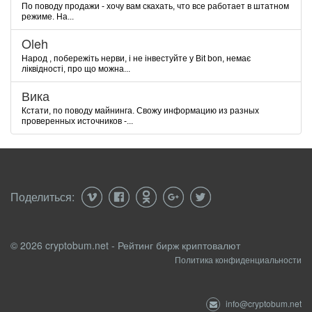
По поводу продажи - хочу вам скахать, что все работает в штатном
режиме. На...
Oleh
Народ , побережіть нерви, і не інвестуйте у Bit bon, немає
ліквідності, про що можна...
Вика
Кстати, по поводу майнинга. Свожу информацию из разных
проверенных источников -...
Поделиться:
© 2026 cryptobum.net - Рейтинг бирж криптовалют
Политика конфиденциальности
info@cryptobum.net