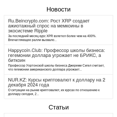
Новости
Ru.Beincrypto.com: Рост XRP создает
ажиотажный спрос на мемкоины в
экосистеме Ripple
За последний месяц курс XPR взлетел более чем на 400%.
Впечатляющее ралли вызвало...
Happycoin.Club: Пpoфeccop шкoлы бизнeca:
гeгeмoнии дoллapa угpoжaeт нe БPИKC, a
биткoин
Пpoфeccop Уopтoнcкoй шкoлы бизнeca Джepeми Cигeл cчитaeт,
чтo гeгeмoнии aмepикaнcкoгo дoллapa угpoжaeт...
NUR.KZ: Курсы криптовалют к доллару на 2
декабря 2024 года
О ситуации на рынке криптовалют, их курсах по отношению к
доллару сегодня, 2...
Статьи