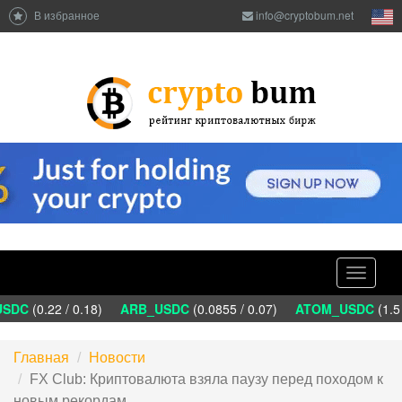
В избранное
info@cryptobum.net
Toggle
navigati
DC
(0.22 / 0.18)
ARB_USDC
(0.0855 / 0.07)
ATOM_USDC
(1.5 
Главная
Новости
FX Club: Криптовалюта взяла паузу перед походом к
новым рекордам