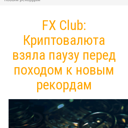
FX Club:
Криптовалюта
взяла паузу перед
походом к новым
рекордам