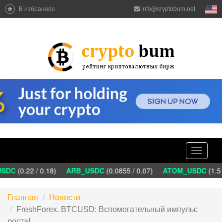
В избранное
info@cryptobum.net
Toggle
navigati
SDC
(0.22 / 0.18)
ARB_USDC
(0.0855 / 0.07)
ATOM_USDC
(1.5 
Главная
Новости
FreshForex. BTCUSD: Вспомогательный импульс
роста!