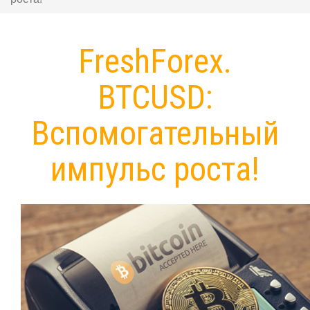
FreshForex.
BTCUSD:
Вспомогательный
импульс роста!