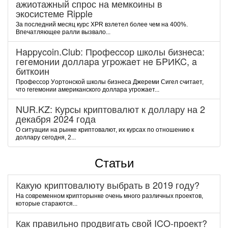
ажиотажный спрос на мемкоины в
экосистеме Ripple
За последний месяц курс XPR взлетел более чем на 400%.
Впечатляющее ралли вызвало...
Happycoin.Club: Пpoфeccop шкoлы бизнeca:
гeгeмoнии дoллapa угpoжaeт нe БPИKC, a
биткoин
Пpoфeccop Уopтoнcкoй шкoлы бизнeca Джepeми Cигeл cчитaeт,
чтo гeгeмoнии aмepикaнcкoгo дoллapa угpoжaeт...
NUR.KZ: Курсы криптовалют к доллару на 2
декабря 2024 года
О ситуации на рынке криптовалют, их курсах по отношению к
доллару сегодня, 2...
Статьи
Какую криптовалюту выбрать в 2019 году?
На современном крипторынке очень много различных проектов,
которые стараются...
Как правильно продвигать свой ICO-проект?