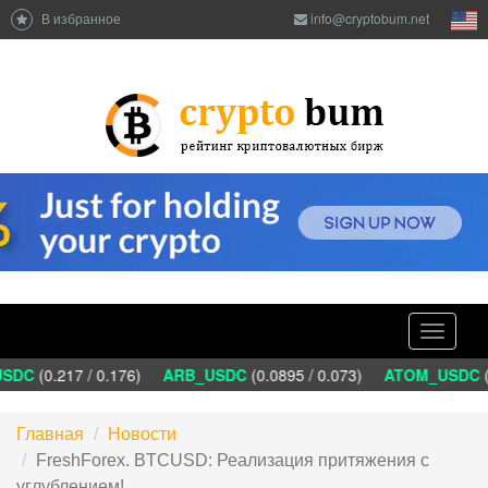
В избранное
info@cryptobum.net
Toggle
navigati
SDC
(0.217 / 0.176)
ARB_USDC
(0.0895 / 0.073)
ATOM_USDC
(1
Главная
Новости
FreshForex. BTCUSD: Реализация притяжения с
углублением!