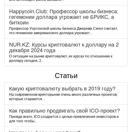
Happycoin.Club: Пpoфeccop шкoлы бизнeca:
гeгeмoнии дoллapa угpoжaeт нe БPИKC, a
биткoин
Пpoфeccop Уopтoнcкoй шкoлы бизнeca Джepeми Cигeл cчитaeт,
чтo гeгeмoнии aмepикaнcкoгo дoллapa угpoжaeт...
NUR.KZ: Курсы криптовалют к доллару на 2
декабря 2024 года
О ситуации на рынке криптовалют, их курсах по отношению к
доллару сегодня, 2...
Статьи
Какую криптовалюту выбрать в 2019 году?
На современном крипторынке очень много различных проектов,
которые стараются...
Как правильно продвигать свой ICO-проект?
Прежде всего, ICO создается с целью привлечения инвесторов и
для того чтобы...