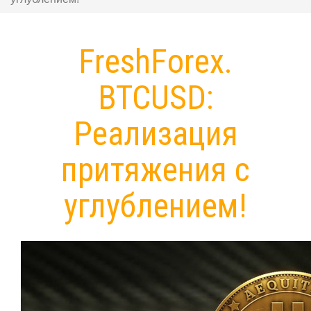
FreshForex.
BTCUSD:
Реализация
притяжения с
углублением!