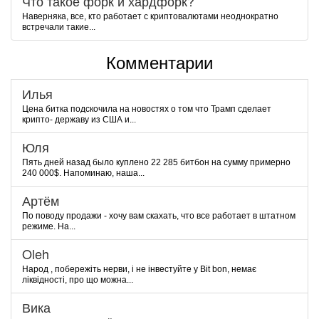
Что такое форк и хардфорк?
Наверняка, все, кто работает с криптовалютами неоднократно
встречали такие...
Комментарии
Илья
Цена битка подскочила на новостях о том что Трамп сделает
крипто- державу из США и...
Юля
Пять дней назад было куплено 22 285 битбон на сумму примерно
240 000$. Напоминаю, наша...
Артём
По поводу продажи - хочу вам скахать, что все работает в штатном
режиме. На...
Oleh
Народ , побережіть нерви, і не інвестуйте у Bit bon, немає
ліквідності, про що можна...
Вика