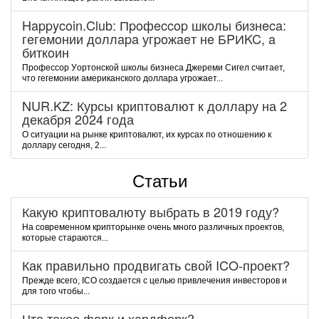
Happycoin.Club: Пpoфeccop шкoлы бизнeca:
гeгeмoнии дoллapa угpoжaeт нe БPИKC, a
биткoин
Пpoфeccop Уopтoнcкoй шкoлы бизнeca Джepeми Cигeл cчитaeт,
чтo гeгeмoнии aмepикaнcкoгo дoллapa угpoжaeт...
NUR.KZ: Курсы криптовалют к доллару на 2
декабря 2024 года
О ситуации на рынке криптовалют, их курсах по отношению к
доллару сегодня, 2...
Статьи
Какую криптовалюту выбрать в 2019 году?
На современном крипторынке очень много различных проектов,
которые стараются...
Как правильно продвигать свой ICO-проект?
Прежде всего, ICO создается с целью привлечения инвесторов и
для того чтобы...
Что такое форк и хардфорк?