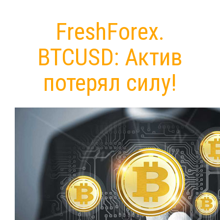
FreshForex.
BTCUSD: Актив
потерял силу!