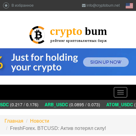
В избранное
info@cryptobum.net
Toggle
navigati
DC
(0.217 / 0.176)
ARB_USDC
(0.0895 / 0.073)
ATOM_USDC
(1
Главная
Новости
FreshForex. BTCUSD: Актив потерял силу!