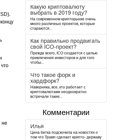
Какую криптовалюту
выбрать в 2019 году?
USD).
На современном крипторынке очень
 концу
много различных проектов, которые
стараются...
Как правильно продвигать
ь
свой ICO-проект?
Прежде всего, ICO создается с целью
и
привлечения инвесторов и для того
чтобы...
 что
Что такое форк и
хардфорк?
Наверняка, все, кто работает с
криптовалютами неоднократно
встречали такие...
Комментарии
 не
Илья
Цена битка подскочила на новостях о
том что Трамп сделает крипто- державу