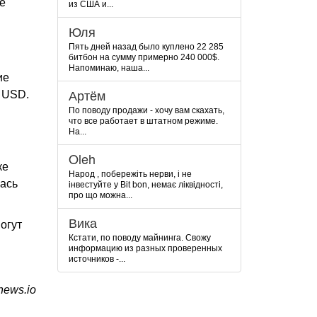
е
из США и...
Юля
Пять дней назад было куплено 22 285
битбон на сумму примерно 240 000$.
Напоминаю, наша...
ие
Артём
 USD.
По поводу продажи - хочу вам скахать,
что все работает в штатном режиме.
На...
Oleh
ке
Народ , побережіть нерви, і не
лась
інвестуйте у Bit bon, немає ліквідності,
про що можна...
Вика
огут
Кстати, по поводу майнинга. Свожу
информацию из разных проверенных
источников -...
ews.io