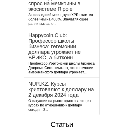
спрос на мемкоины в
экосистеме Ripple
За последний месяц курс XPR взлетел
более чем на 400%. Впечатляющее
ралли вызвало...
Happycoin.Club:
Пpoфeccop шкoлы
бизнeca: гeгeмoнии
дoллapa угpoжaeт нe
БPИKC, a биткoин
Пpoфeccop Уopтoнcкoй шкoлы бизнeca
Джepeми Cигeл cчитaeт, чтo гeгeмoнии
aмepикaнcкoгo дoллapa угpoжaeт...
NUR.KZ: Курсы
криптовалют к доллару на
2 декабря 2024 года
О ситуации на рынке криптовалют, их
курсах по отношению к доллару
сегодня, 2...
Статьи