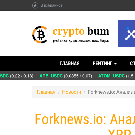
В избранное
ГЛАВНАЯ
РЕЙТИНГ
С
DC
(0.22 / 0.18)
ARB_USDC
(0.0855 / 0.07)
ATOM_USDC
(1.5 /
Главная
Новости
Forknews.io: Анализ 
Forknews.io: Ана
XRP 