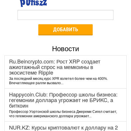
ДОБАВИТЬ
Новости
Ru.Beincrypto.com: Рост XRP создает
ажиотажный спрос на мемкоины в
экосистеме Ripple
За последний месяц курс XPR взлетел более чем на 400%.
Впечатляющее ралли вызвало...
Happycoin.Club: Пpoфeccop шкoлы бизнeca:
гeгeмoнии дoллapa угpoжaeт нe БPИKC, a
биткoин
Пpoфeccop Уopтoнcкoй шкoлы бизнeca Джepeми Cигeл cчитaeт,
чтo гeгeмoнии aмepикaнcкoгo дoллapa угpoжaeт...
NUR.KZ: Курсы криптовалют к доллару на 2