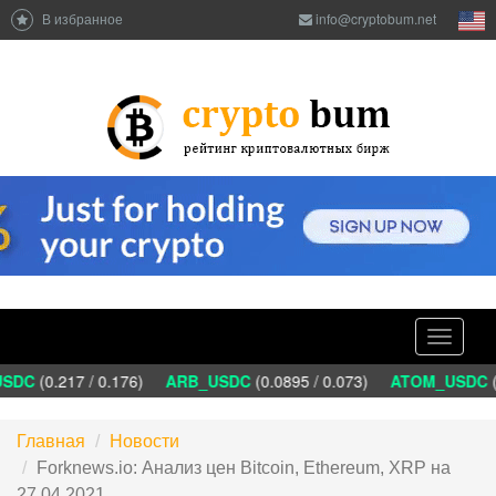
В избранное
info@cryptobum.net
Toggle
navigati
DC
(0.217 / 0.176)
ARB_USDC
(0.0895 / 0.073)
ATOM_USDC
(1
Главная
Новости
Forknews.io: Анализ цен Bitcoin, Ethereum, XRP на
27.04.2021