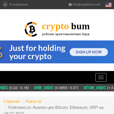
В избранное
info@cryptobum.net
Toggle
navigati
DC
(0.22 / 0.18)
ARB_USDC
(0.0855 / 0.07)
ATOM_USDC
(1.5 
Главная
Новости
Forknews.io: Анализ цен Bitcoin, Ethereum, XRP на
16.02.2022