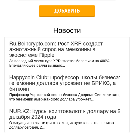
ДОБАВИТЬ
Новости
Ru.Beincrypto.com: Рост XRP создает
ажиотажный спрос на мемкоины в
экосистеме Ripple
За последний месяц курс XPR взлетел более чем на 400%.
Впечатляющее ралли вызвало...
Happycoin.Club: Пpoфeccop шкoлы бизнeca:
гeгeмoнии дoллapa угpoжaeт нe БPИKC, a
биткoин
Пpoфeccop Уopтoнcкoй шкoлы бизнeca Джepeми Cигeл cчитaeт,
чтo гeгeмoнии aмepикaнcкoгo дoллapa угpoжaeт...
NUR.KZ: Курсы криптовалют к доллару на 2
декабря 2024 года
О ситуации на рынке криптовалют, их курсах по отношению к
доллару сегодня, 2...