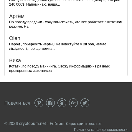
Пять дней назад было куплено 22 285 битбон на сумму примерно
240 000$. Напоминаю, наша...
Артём
По поводу продажи - хочу вам скахать, что все работает в штатном
режиме. На...
Oleh
Народ , побережіть нерви, і не інвестуйте у Bit bon, немає
ліквідності, про що можна...
Вика
Кстати, по поводу майнинга. Свожу информацию из разных
проверенных источников -...
Поделиться:
© 2026 cryptobum.net - Рейтинг бирж криптовалют
Политика конфиденциальности