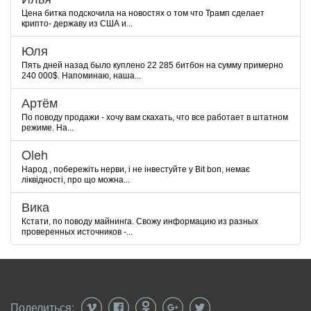
Цена битка подскочила на новостях о том что Трамп сделает
крипто- державу из США и...
Юля
Пять дней назад было куплено 22 285 битбон на сумму примерно
240 000$. Напоминаю, наша...
Артём
По поводу продажи - хочу вам скахать, что все работает в штатном
режиме. На...
Oleh
Народ , побережіть нерви, і не інвестуйте у Bit bon, немає
ліквідності, про що можна...
Вика
Кстати, по поводу майнинга. Свожу информацию из разных
проверенных источников -...
Поделиться: