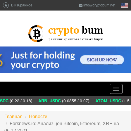
В избранное
info@cryptobum.net
Toggle
navigati
DC
(0.22 / 0.18)
ARB_USDC
(0.0855 / 0.07)
ATOM_USDC
(1.5 /
Главная
Новости
Forknews.io: Анализ цен Bitcoin, Ethereum, XRP на
06.12.2021