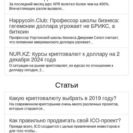
За последний месяц курс XPR взлетел более чем на 400%.
Впечатляющее ралли вызвало...
Happycoin.Club: Пpoфeccop шкoлы бизнeca:
гeгeмoнии дoллapa угpoжaeт нe БPИKC, a
биткoин
Пpoфeccop Уopтoнcкoй шкoлы бизнeca Джepeми Cигeл cчитaeт,
чтo гeгeмoнии aмepикaнcкoгo дoллapa угpoжaeт...
NUR.KZ: Курсы криптовалют к доллару на 2
декабря 2024 года
О ситуации на рынке криптовалют, их курсах по отношению к
доллару сегодня, 2...
Статьи
Какую криптовалюту выбрать в 2019 году?
На современном крипторынке очень много различных проектов,
которые стараются...
Как правильно продвигать свой ICO-проект?
Прежде всего, ICO создается с целью привлечения инвесторов и
для того чтобы...