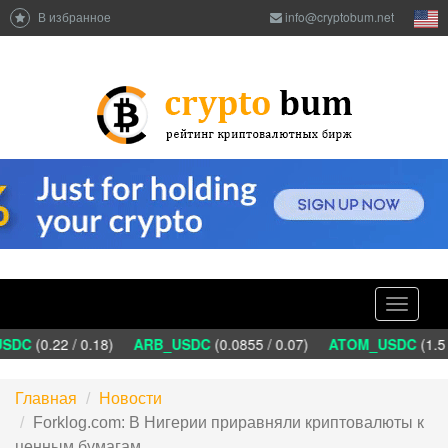
В избранное
info@cryptobum.net
Toggle
navigati
DC
(0.22 / 0.18)
ARB_USDC
(0.0855 / 0.07)
ATOM_USDC
(1.5 
Главная
Новости
Forklog.com: В Нигерии приравняли криптовалюты к
ценным бумагам