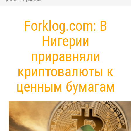
Forklog.com: В
Нигерии
приравняли
криптовалюты к
ценным бумагам