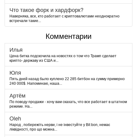
Что такое форк и хардфорк?
Наверняка, все, кто работает с криптовалютами неоднократно
встречали такие...
Комментарии
Илья
Цена битка подскочила на новостях о том что Трамп сделает
крипто- державу из США и...
Юля
Пять дней назад было куплено 22 285 битбон на сумму примерно
240 000$. Напоминаю, наша...
Артём
По поводу продажи - хочу вам скахать, что все работает в штатном
режиме. На...
Oleh
Народ , побережіть нерви, і не інвестуйте у Bit bon, немає
ліквідності, про що можна...