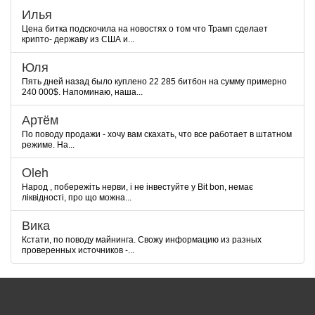
Илья
Цена битка подскочила на новостях о том что Трамп сделает
крипто- державу из США и...
Юля
Пять дней назад было куплено 22 285 битбон на сумму примерно
240 000$. Напоминаю, наша...
Артём
По поводу продажи - хочу вам скахать, что все работает в штатном
режиме. На...
Oleh
Народ , побережіть нерви, і не інвестуйте у Bit bon, немає
ліквідності, про що можна...
Вика
Кстати, по поводу майнинга. Свожу информацию из разных
проверенных источников -...