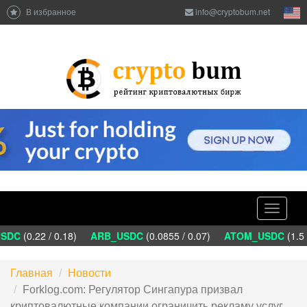
В избранное
info@cryptobum.net
Toggle
navigati
SDC
(0.22 / 0.18)
ARB_USDC
(0.0855 / 0.07)
ATOM_USDC
(1.5 
Главная
Новости
Forklog.com: Регулятор Сингапура призвал
криптовалютные компании ограничить рекламу услуг