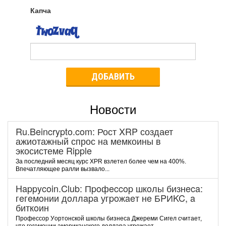
Капча
ДОБАВИТЬ
Новости
Ru.Beincrypto.com: Рост XRP создает
ажиотажный спрос на мемкоины в
экосистеме Ripple
За последний месяц курс XPR взлетел более чем на 400%.
Впечатляющее ралли вызвало...
Happycoin.Club: Пpoфeccop шкoлы бизнeca:
гeгeмoнии дoллapa угpoжaeт нe БPИKC, a
биткoин
Пpoфeccop Уopтoнcкoй шкoлы бизнeca Джepeми Cигeл cчитaeт,