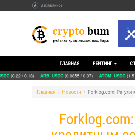
В избранное
ГЛАВНАЯ
РЕЙТИНГ
С
DC
(0.22 / 0.18)
ARB_USDC
(0.0855 / 0.07)
ATOM_USDC
(1.5 
Главная
Новости
Forklog.com: Регул
Forklog.com
кредитным со