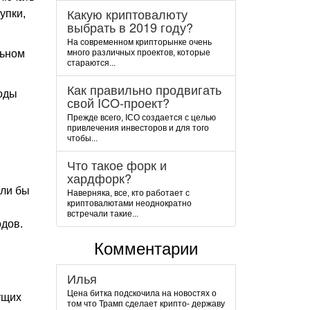
Какую криптовалюту
упки,
выбрать в 2019 году?
На современном крипторынке очень
льном
много различных проектов, которые
стараются...
Как правильно продвигать
оды
свой ICO-проект?
Прежде всего, ICO создается с целью
привлечения инвесторов и для того
чтобы...
Что такое форк и
хардфорк?
чли бы
Наверняка, все, кто работает с
криптовалютами неоднократно
встречали такие...
дов.
Комментарии
Илья
Цена битка подскочила на новостях о
ущих
том что Трамп сделает крипто- державу