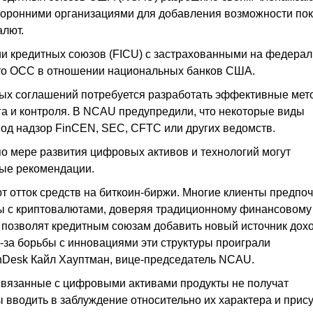
торонними организациями для добавления возможности пок
алют.
 кредитных союзов (FICU) с застрахованными на федера
 что OCC в отношении национальных банков США.
ых соглашений потребуется разработать эффективные мет
га и контроля. В NCAU предупредили, что некоторые виды
под надзор FinCEN, SEC, CFTC или других ведомств.
по мере развития цифровых активов и технологий могут
ые рекомендации.
 отток средств на биткоин-биржи. Многие клиенты предпо
ы с криптовалютами, доверяя традиционному финансовому
позволят кредитным союзам добавить новый источник дохо
з-за борьбы с инновациями эти структуры проиграли
nDesk Кайл Хауптман, вице-председатель NCAU.
 связанные с цифровыми активами продукты не получат
 вводить в заблуждение относительно их характера и прис