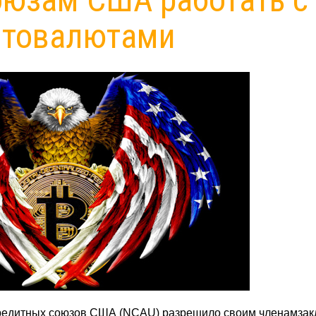
птовалютами
редитных союзов США (NCAU) разрешило своим членамзак