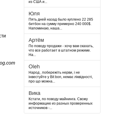
из США и...
Юля
Пять дней назад было куплено 22 285
битбон на сумму примерно 240 000$.
Напоминаю, наша...
сти
Артём
По поводу продажи - хочу вам скахать,
что все работает в штатном режиме.
На...
og.com
Oleh
Народ , побережіть нерви, і не
інвестуйте у Bit bon, немає ліквідності,
про що можна...
Вика
Кстати, по поводу майнинга. Свожу
информацию из разных проверенных
источников -...