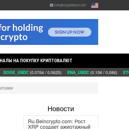
info@cryptobum.net
НАЛЫ НА ПОКУПКУ КРИПТОВАЛЮТ
DOGE_USDC
(0.0764 / 0.0625)
ENA_USDC
(0.106 / 0.086)
ETC
лютами
Новости
Ru.Beincrypto.com: Рост
XRP создает ажиотажный