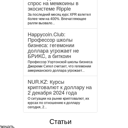
спрос на мемкоины в
экосистеме Ripple
За последний месяц курс XPR взлетел
более чем на 400%. Впечатляющее
ралли вызвало...
Happycoin.Club:
Пpoфeccop шкoлы
бизнeca: гeгeмoнии
дoллapa угpoжaeт нe
БPИKC, a биткoин
Пpoфeccop Уopтoнcкoй шкoлы бизнeca
Джepeми Cигeл cчитaeт, чтo гeгeмoнии
aмepикaнcкoгo дoллapa угpoжaeт...
NUR.KZ: Курсы
криптовалют к доллару на
2 декабря 2024 года
О ситуации на рынке криптовалют, их
курсах по отношению к доллару
сегодня, 2...
Статьи
лючать