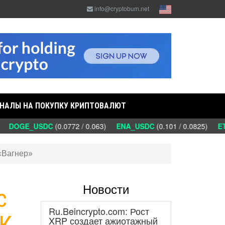
info@cryptobum.net
НАЛЫ НА ПОКУПКУ КРИПТОВАЛЮТ
)
DOGE_USDC
(0.0772 / 0.063)
ENA_USDC
(0.101 / 0.0825)
ET
«Вагнер»
Новости
с
Ru.Beincrypto.com: Рост
ВК
XRP создает ажиотажный