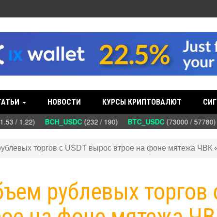
ТАТЬИ
НОВОСТИ
КУРСЫ КРИПТОВАЛЮТ
СИГ
.53 / 1.22)
BCH_USDC
(232 / 190)
BTC_USDC
(73000 / 57780
 рублевых торгов с USDT вырос втрое на фоне мятежа ЧВК 
бъем рублевых торгов 
рое на фоне мятежа Ч