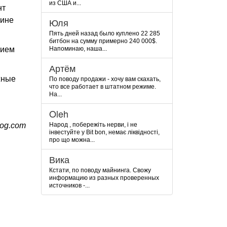
из США и...
нт
аине
Юля
Пять дней назад было куплено 22 285
битбон на сумму примерно 240 000$.
нием
Напоминаю, наша...
Артём
жные
По поводу продажи - хочу вам скахать,
что все работает в штатном режиме.
На...
Oleh
og.com
Народ , побережіть нерви, і не
інвестуйте у Bit bon, немає ліквідності,
про що можна...
Вика
Кстати, по поводу майнинга. Свожу
информацию из разных проверенных
источников -...