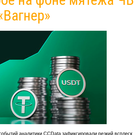
«Вагнер»
событий аналитики CCData зафиксировали резкий всплеск