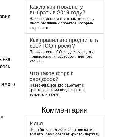
Какую криптовалюту
выбрать в 2019 году?
тавил
На современном крипторынке очень
много различных проектов, которые
стараются...
Как правильно продвигать
свой ICO-проект?
Прежде всего, ICO создается с целью
привлечения инвесторов и для того
рынка
чтобы...
алось
Что такое форк и
хардфорк?
 самого
Наверняка, все, кто работает с
криптовалютами неоднократно
встречали такие...
Комментарии
си
Илья
Цена битка подскочила на новостях о
том что Трамп сделает крипто- державу