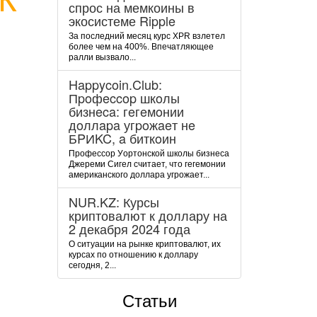
спрос на мемкоины в
экосистеме Ripple
За последний месяц курс XPR взлетел
более чем на 400%. Впечатляющее
ралли вызвало...
Happycoin.Club:
Пpoфeccop шкoлы
бизнeca: гeгeмoнии
дoллapa угpoжaeт нe
БPИKC, a биткoин
Пpoфeccop Уopтoнcкoй шкoлы бизнeca
Джepeми Cигeл cчитaeт, чтo гeгeмoнии
aмepикaнcкoгo дoллapa угpoжaeт...
NUR.KZ: Курсы
криптовалют к доллару на
2 декабря 2024 года
О ситуации на рынке криптовалют, их
курсах по отношению к доллару
сегодня, 2...
Статьи