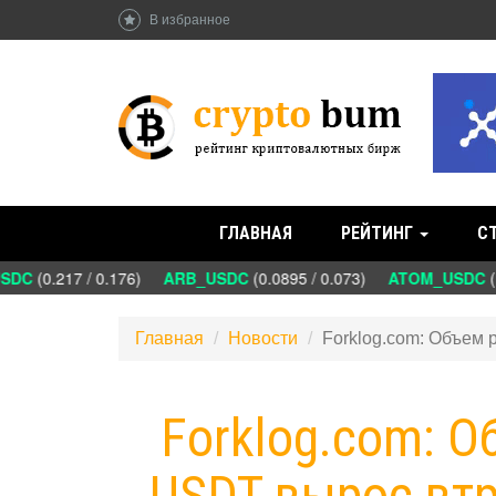
В избранное
ГЛАВНАЯ
РЕЙТИНГ
С
DC
(0.217 / 0.176)
ARB_USDC
(0.0895 / 0.073)
ATOM_USDC
(1
Главная
Новости
Forklog.com: Объем
Forklog.com: О
USDT вырос вт