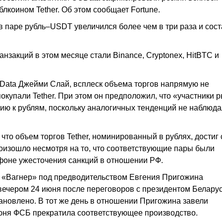
блкоином Tether. Об этом сообщает Fortune.
 паре рубль–USDT увеличился более чем в три раза и сос
закций в этом месяце стали Binance, Cryptonex, HitBTC и
Data Джейми Слай, всплеск объема торгов напрямую не
окупали Tether. При этом он предположил, что «участники 
ию к рублям, поскольку аналогичных тенденций не наблюд
что объем торгов Tether, номинированный в рублях, достиг
роизошло несмотря на то, что соответствующие пары были
 фоне ужесточения санкций в отношении РФ.
К «Вагнер» под предводительством Евгения Пригожина
вечером 24 июня после переговоров с президентом Белару
новлено. В тот же день в отношении Пригожина завели
юня ФСБ прекратила соответствующее производство.