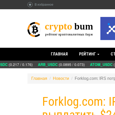
В избранное
ГЛАВНАЯ
РЕЙТИНГ
С
DC
(0.217 / 0.176)
ARB_USDC
(0.0895 / 0.073)
ATOM_USDC
(1.
Главная
Новости
Forklog.com: IRS по
Forklog.com: 
выплатить $2