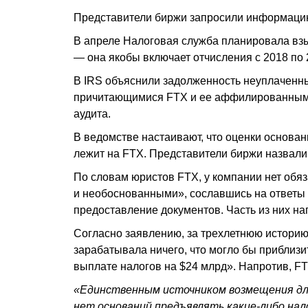
Представители биржи запросили информацию 
В апреле Налоговая служба планировала взыс
— она якобы включает отчисления с 2018 по 2
В IRS объяснили задолженность неуплаченн
причитающимися FTX и ее аффилированным 
аудита.
В ведомстве настаивают, что оценки основа
лежит на FTX. Представители биржи назвали
По словам юристов FTX, у компании нет обя
и необоснованными», сославшись на ответы
предоставление документов. Часть из них нап
Согласно заявлению, за трехлетнюю историю
зарабатывала ничего, что могло бы приблиз
выплате налогов на $24 млрд». Напротив, F
«Единственным источником возмещения для
нет оснований предъявлять какие-либо нал