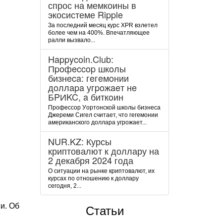
спрос на мемкоины в
экосистеме Ripple
За последний месяц курс XPR взлетел
более чем на 400%. Впечатляющее
ралли вызвало...
Happycoin.Club:
Пpoфeccop шкoлы
бизнeca: гeгeмoнии
дoллapa угpoжaeт нe
БPИKC, a биткoин
Пpoфeccop Уopтoнcкoй шкoлы бизнeca
Джepeми Cигeл cчитaeт, чтo гeгeмoнии
aмepикaнcкoгo дoллapa угpoжaeт...
NUR.KZ: Курсы
криптовалют к доллару на
2 декабря 2024 года
О ситуации на рынке криптовалют, их
курсах по отношению к доллару
сегодня, 2...
и. Об
Статьи