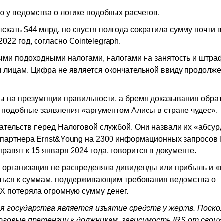
у ведомства о логике подобных расчетов.
кать $44 млрд, но спустя полгода сократила сумму почти 
022 год, согласно Cointelegraph.
ыми подоходными налогами, налогами на занятость и штра
лицам. Цифра не является окончательной ввиду продолж
ны на презумпции правильности, а бремя доказывания обра
 подобные заявления «аргументом Алисы в стране чудес».
зательств перед Налоговой службой. Они назвали их «абсу
 партнера Ernst&Young на 2300 информационных запросов 
равят к 15 января 2024 года, говорится в документе.
 организация не распределяла дивиденды или прибыль и «
иться к суммам, поддерживающим требования ведомства о
TX потеряла огромную сумму денег.
 государства является изъятие средств у жертв. Поско
оговые претензии к должникам, зависимость IRS от свои