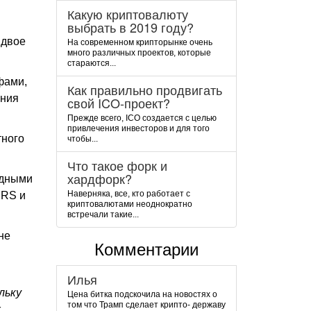
Какую криптовалюту
выбрать в 2019 году?
вдвое
На современном крипторынке очень
много различных проектов, которые
стараются...
фами,
Как правильно продвигать
ения
свой ICO-проект?
Прежде всего, ICO создается с целью
привлечения инвесторов и для того
тного
чтобы...
Что такое форк и
хардфорк?
рдными
Наверняка, все, кто работает с
IRS и
криптовалютами неоднократно
встречали такие...
не
Комментарии
Илья
льку
Цена битка подскочила на новостях о
том что Трамп сделает крипто- державу
х