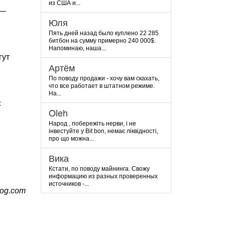
из США и...
—
Юля
Пять дней назад было куплено 22 285
битбон на сумму примерно 240 000$.
Напоминаю, наша...
гут
Артём
По поводу продажи - хочу вам скахать,
.
что все работает в штатном режиме.
На...
с
Oleh
Народ , побережіть нерви, і не
інвестуйте у Bit bon, немає ліквідності,
про що можна...
Вика
Кстати, по поводу майнинга. Свожу
информацию из разных проверенных
источников -...
og.com