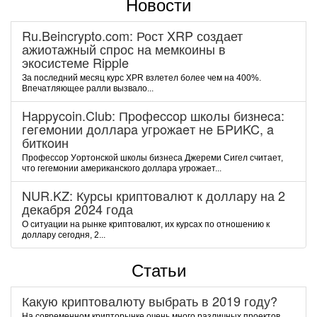
Новости
Ru.Beincrypto.com: Рост XRP создает
ажиотажный спрос на мемкоины в
экосистеме Ripple
За последний месяц курс XPR взлетел более чем на 400%.
Впечатляющее ралли вызвало...
Happycoin.Club: Пpoфeccop шкoлы бизнeca:
гeгeмoнии дoллapa угpoжaeт нe БPИKC, a
биткoин
Пpoфeccop Уopтoнcкoй шкoлы бизнeca Джepeми Cигeл cчитaeт,
чтo гeгeмoнии aмepикaнcкoгo дoллapa угpoжaeт...
NUR.KZ: Курсы криптовалют к доллару на 2
декабря 2024 года
О ситуации на рынке криптовалют, их курсах по отношению к
доллару сегодня, 2...
Статьи
Какую криптовалюту выбрать в 2019 году?
На современном крипторынке очень много различных проектов,