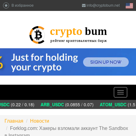
В избранное
info@cryptobum.net
Toggle
navigati
SDC
(0.22 / 0.18)
ARB_USDC
(0.0855 / 0.07)
ATOM_USDC
(1.5 
Главная
Новости
Forklog.com: Хакеры взломали аккаунт The Sandbox
в Instagram