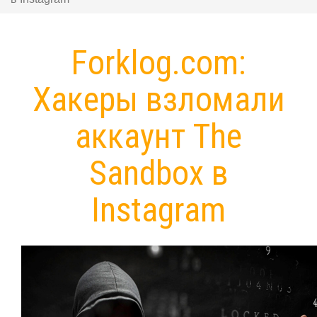
Forklog.com:
Хакеры взломали
аккаунт The
Sandbox в
Instagram