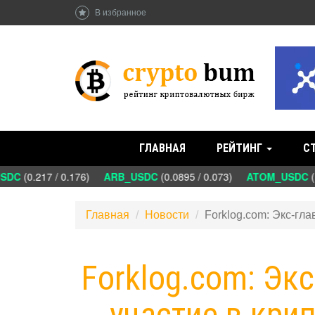
В избранное
ГЛАВНАЯ
РЕЙТИНГ
С
DC
(0.217 / 0.176)
ARB_USDC
(0.0895 / 0.073)
ATOM_USDC
(1
Главная
Новости
Forklog.com: Экс-гл
Forklog.com: Эк
участие в кр