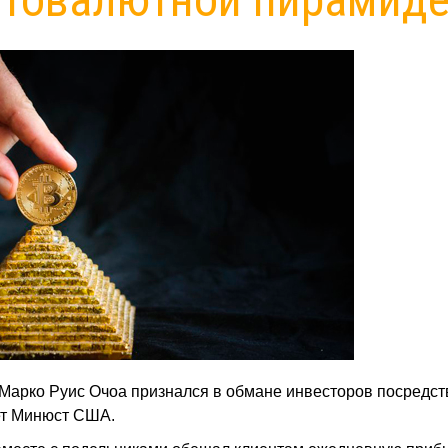
Марко Руис Очоа признался в обмане инвесторов посредс
ет Минюст США.