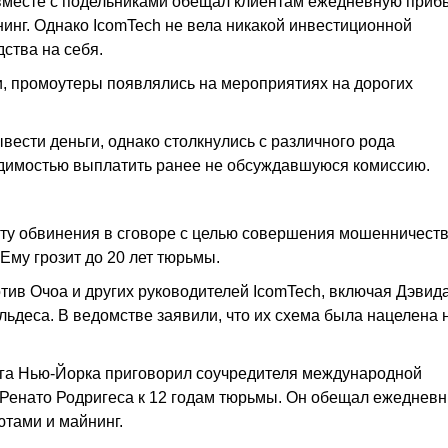
 вместе с подельниками обещал клиентам ежедневную приб
инг. Однако IcomTech не вела никакой инвестиционной
ства на себя.
, промоутеры появлялись на мероприятиях на дорогих
вести деньги, однако столкнулись с различного рода
одимостью выплатить ранее не обсуждавшуюся комиссию.
ту обвинения в сговоре с целью совершения мошенничеств
Ему грозит до 20 лет тюрьмы.
ив Очоа и других руководителей IcomTech, включая Дэвид
ьдеса. В ведомстве заявили, что их схема была нацелена 
уга Нью-Йорка приговорил соучредителя международной
 Ренато Родригеса к 12 годам тюрьмы. Он обещал ежеднев
ютами и майнинг.