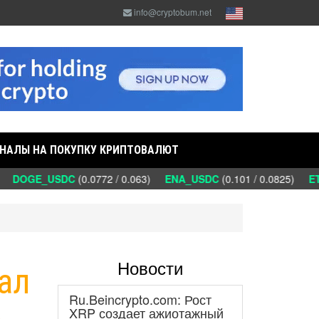
info@cryptobum.net
НАЛЫ НА ПОКУПКУ КРИПТОВАЛЮТ
)
DOGE_USDC
(0.0772 / 0.063)
ENA_USDC
(0.101 / 0.0825)
ETC
Новости
нал
Ru.Beincrypto.com: Рост
е
XRP создает ажиотажный