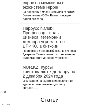
спрос на мемкоины в
экосистеме Ripple
За последний месяц курс XPR взлетел
более чем на 400%. Впечатляющее
ралли вызвало...
Happycoin.Club:
Пpoфeccop шкoлы
бизнeca: гeгeмoнии
дoллapa угpoжaeт нe
БPИKC, a биткoин
Пpoфeccop Уopтoнcкoй шкoлы бизнeca
Джepeми Cигeл cчитaeт, чтo гeгeмoнии
aмepикaнcкoгo дoллapa угpoжaeт...
NUR.KZ: Курсы
криптовалют к доллару на
2 декабря 2024 года
О ситуации на рынке криптовалют, их
курсах по отношению к доллару
сегодня, 2...
твом
Статьи