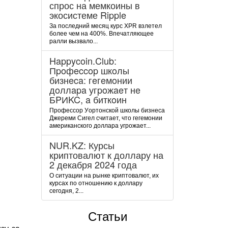
спрос на мемкоины в
экосистеме Ripple
За последний месяц курс XPR взлетел
более чем на 400%. Впечатляющее
ралли вызвало...
Happycoin.Club:
Пpoфeccop шкoлы
бизнeca: гeгeмoнии
дoллapa угpoжaeт нe
БPИKC, a биткoин
Пpoфeccop Уopтoнcкoй шкoлы бизнeca
Джepeми Cигeл cчитaeт, чтo гeгeмoнии
aмepикaнcкoгo дoллapa угpoжaeт...
NUR.KZ: Курсы
криптовалют к доллару на
2 декабря 2024 года
О ситуации на рынке криптовалют, их
курсах по отношению к доллару
сегодня, 2...
Статьи