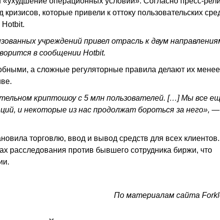
 «ухудшение операционных условий». Согласно пресс-релиз
 кризисов, которые привели к оттоку пользовательских сре
Hotbit.
ованных учреждений привел отрасль к двум направления
орится в сообщении Hotbit.
добными, а сложные регуляторные правила делают их менее
ве.
ательном криптошоу с 5 млн пользователей. […] Мы все е
ций, и некоторые из нас продолжат бороться за него», —
ановила торговлю, ввод и вывод средств для всех клиентов.
ах расследования против бывшего сотрудника биржи, что
ии.
По материалам сайта Forkl