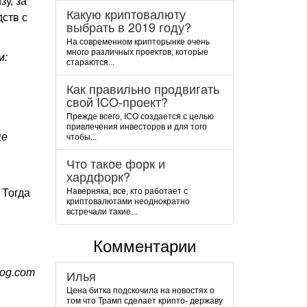
у, за
Какую криптовалюту
дств с
выбрать в 2019 году?
На современном крипторынке очень
много различных проектов, которые
м:
стараются...
Как правильно продвигать
свой ICO-проект?
Прежде всего, ICO создается с целью
привлечения инвесторов и для того
ще
чтобы...
Что такое форк и
хардфорк?
Наверняка, все, кто работает с
 Тогда
криптовалютами неоднократно
встречали такие...
Комментарии
og.com
Илья
Цена битка подскочила на новостях о
том что Трамп сделает крипто- державу