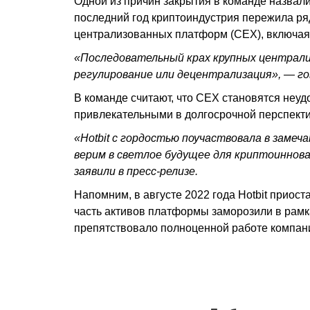
Одной из причин закрытия в команде назвали
последний год криптоиндустрия пережила ряд
централизованных платформ (CEX), включая 
«Последовательный крах крупных централиз
регулирование или децентрализация», — гов
В команде считают, что CEX становятся неу
привлекательными в долгосрочной перспекти
«Hotbit с гордостью поучаствовала в замеч
верим в светлое будущее для криптоиннова
заявили в пресс-релизе.
Напомним, в августе 2022 года Hotbit приост
часть активов платформы заморозили в рамк
препятствовало полноценной работе компан