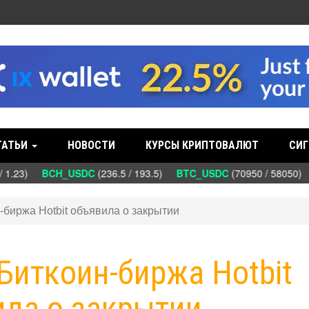
ТАТЬИ
НОВОСТИ
КУРСЫ КРИПТОВАЛЮТ
СИГ
/ 1.23)
BCH_USDC
(236.5 / 193.5)
BTC_USDC
(70950 / 58050)
н-биржа Hotbit объявила о закрытии
 Биткоин-биржа Hotbit
ила о закрытии