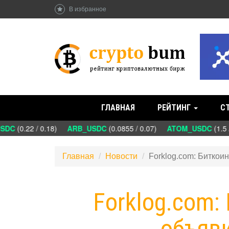
В избранное
ГЛАВНАЯ
РЕЙТИНГ
С
DC
(0.22 / 0.18)
ARB_USDC
(0.0855 / 0.07)
ATOM_USDC
(1.5 
Главная
Новости
Forklog.com: Биткои
Forklog.com:
объяв