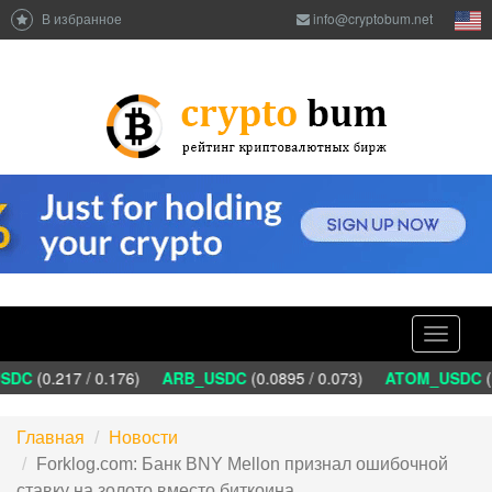
В избранное
info@cryptobum.net
Toggle
navigati
DC
(0.217 / 0.176)
ARB_USDC
(0.0895 / 0.073)
ATOM_USDC
(1
Главная
Новости
Forklog.com: Банк BNY Mellon признал ошибочной
ставку на золото вместо биткоина