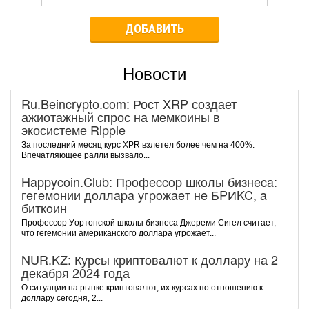
ДОБАВИТЬ
Новости
Ru.Beincrypto.com: Рост XRP создает
ажиотажный спрос на мемкоины в
экосистеме Ripple
За последний месяц курс XPR взлетел более чем на 400%.
Впечатляющее ралли вызвало...
Happycoin.Club: Пpoфeccop шкoлы бизнeca:
гeгeмoнии дoллapa угpoжaeт нe БPИKC, a
биткoин
Пpoфeccop Уopтoнcкoй шкoлы бизнeca Джepeми Cигeл cчитaeт,
чтo гeгeмoнии aмepикaнcкoгo дoллapa угpoжaeт...
NUR.KZ: Курсы криптовалют к доллару на 2
декабря 2024 года
О ситуации на рынке криптовалют, их курсах по отношению к
доллару сегодня, 2...