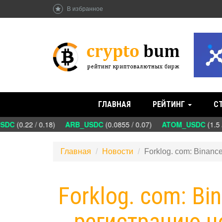
В избранное
ГЛАВНАЯ
РЕЙТИНГ
С
DC
(0.22 / 0.18)
ARB_USDC
(0.0855 / 0.07)
ATOM_USDC
(1.5 /
Главная
Новости
Forklog. com: Binan
Forklog. com: Bi
регистрацию н