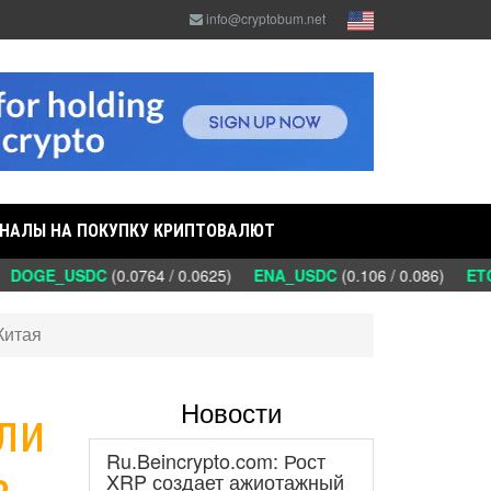
info@cryptobum.net
НАЛЫ НА ПОКУПКУ КРИПТОВАЛЮТ
DOGE_USDC
(0.0764 / 0.0625)
ENA_USDC
(0.106 / 0.086)
ETC_
Китая
Новости
или
Ru.Beincrypto.com: Рост
з
XRP создает ажиотажный