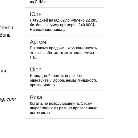
из США и...
Юля
Пять дней назад было куплено 22 285
битбон на сумму примерно 240 000$.
 обмен
Напоминаю, наша...
 Вэнь
Артём
По поводу продажи - хочу вам скахать,
что все работает в штатном режиме.
На...
Oleh
вия
Народ , побережіть нерви, і не
інвестуйте у Bit bon, немає ліквідності,
про що можна...
Вика
og. com
Кстати, по поводу майнинга. Свожу
информацию из разных проверенных
источников -...