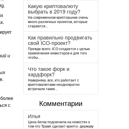
Какую криптовалюту
rg.
выбрать в 2019 году?
ых
На современном крипторынке очень
х.
много различных проектов, которые
стараются...
кирует
Как правильно продвигать
свой ICO-проект?
Прежде всего, ICO создается с целью
привлечения инвесторов и для того
ний и
чтобы...
Что такое форк и
ных
хардфорк?
е.
Наверняка, все, кто работает с
криптовалютами неоднократно
встречали такие...
 более
Комментарии
ься с
Илья
Цена битка подскочила на новостях о
том что Трамп сделает крипто- державу