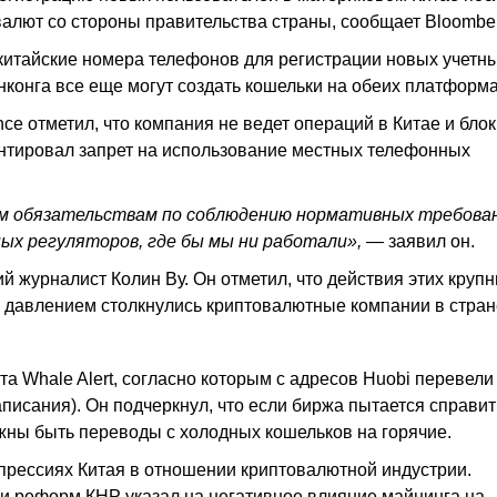
алют со стороны правительства страны, сообщает Bloombe
китайские номера телефонов для регистрации новых учетн
нконга все еще могут создать кошельки на обеих платформа
ce отметил, что компания не ведет операций в Китае и бло
нтировал запрет на использование местных телефонных
оим обязательствам по соблюдению нормативных требова
х регуляторов, где бы мы ни работали»,
— заявил он.
 журналист Колин Ву. Он отметил, что действия этих круп
м давлением столкнулись криптовалютные компании в стран
а Whale Alert, согласно которым с адресов Huobi перевели
аписания). Он подчеркнул, что если биржа пытается справит
лжны быть переводы с холодных кошельков на горячие.
епрессиях Китая в отношении криптовалютной индустрии.
 и реформ КНР указал на негативное влияние майнинга на