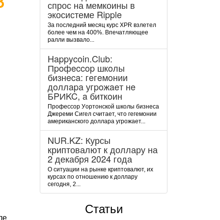
спрос на мемкоины в
экосистеме Ripple
За последний месяц курс XPR взлетел
более чем на 400%. Впечатляющее
ралли вызвало...
Happycoin.Club:
Пpoфeccop шкoлы
бизнeca: гeгeмoнии
дoллapa угpoжaeт нe
БPИKC, a биткoин
Пpoфeccop Уopтoнcкoй шкoлы бизнeca
Джepeми Cигeл cчитaeт, чтo гeгeмoнии
aмepикaнcкoгo дoллapa угpoжaeт...
NUR.KZ: Курсы
криптовалют к доллару на
2 декабря 2024 года
О ситуации на рынке криптовалют, их
курсах по отношению к доллару
сегодня, 2...
Статьи
ле