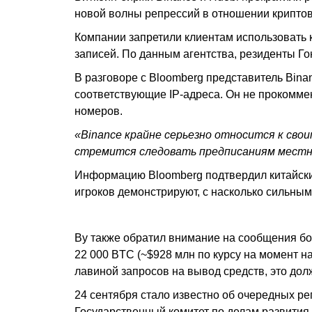
новой волны репрессий в отношении криптов
Компании запретили клиентам использовать 
записей. По данным агентства, резиденты Го
В разговоре с Bloomberg представитель Binan
соответствующие IP-адреса. Он не прокомме
номеров.
«Binance крайне серьезно относится к св
стремится следовать предписаниям местны
Информацию Bloomberg подтвердил китайский
игроков демонстрируют, с насколько сильны
Ву также обратил внимание на сообщения бот
22 000 BTC (~$928 млн по курсу на момент н
лавиной запросов на вывод средств, это до
24 сентября стало известно об очередных р
Государственный комитет по делам развития