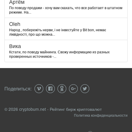
Артём
По поводу продажи - хочу вам скахать, что все работает в штатном
режиме. На...
Oleh
Народ , побережіть нерви, і не інвестуйте у Bit bon, немає
ліквідності, про що можна...
Вика
Кстати, по поводу майнинга. Свожу информацию из разных
проверенных источников -...
Поделиться:
© 2026 cryptobum.net - Рейтинг бирж криптовалют
Политика конфиденциальности