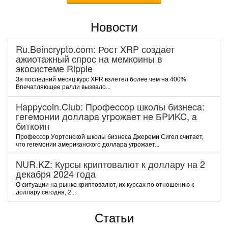
Новости
Ru.Beincrypto.com: Рост XRP создает
ажиотажный спрос на мемкоины в
экосистеме Ripple
За последний месяц курс XPR взлетел более чем на 400%.
Впечатляющее ралли вызвало...
Happycoin.Club: Пpoфeccop шкoлы бизнeca:
гeгeмoнии дoллapa угpoжaeт нe БPИKC, a
биткoин
Пpoфeccop Уopтoнcкoй шкoлы бизнeca Джepeми Cигeл cчитaeт,
чтo гeгeмoнии aмepикaнcкoгo дoллapa угpoжaeт...
NUR.KZ: Курсы криптовалют к доллару на 2
декабря 2024 года
О ситуации на рынке криптовалют, их курсах по отношению к
доллару сегодня, 2...
Статьи