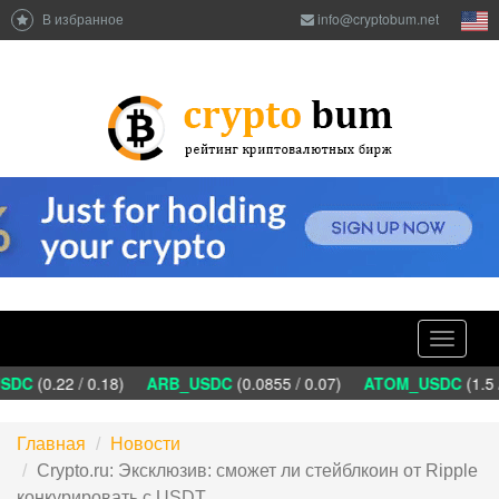
В избранное
info@cryptobum.net
Toggle
navigati
DC
(0.22 / 0.18)
ARB_USDC
(0.0855 / 0.07)
ATOM_USDC
(1.5 /
Главная
Новости
Crypto.ru: Эксклюзив: сможет ли стейблкоин от Ripple
конкурировать с USDT