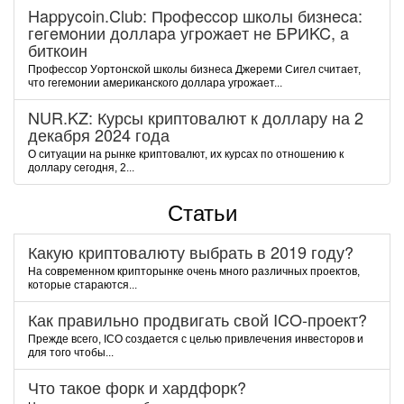
Happycoin.Club: Пpoфeccop шкoлы бизнeca:
гeгeмoнии дoллapa угpoжaeт нe БPИKC, a
биткoин
Пpoфeccop Уopтoнcкoй шкoлы бизнeca Джepeми Cигeл cчитaeт,
чтo гeгeмoнии aмepикaнcкoгo дoллapa угpoжaeт...
NUR.KZ: Курсы криптовалют к доллару на 2
декабря 2024 года
О ситуации на рынке криптовалют, их курсах по отношению к
доллару сегодня, 2...
Статьи
Какую криптовалюту выбрать в 2019 году?
На современном крипторынке очень много различных проектов,
которые стараются...
Как правильно продвигать свой ICO-проект?
Прежде всего, ICO создается с целью привлечения инвесторов и
для того чтобы...
Что такое форк и хардфорк?