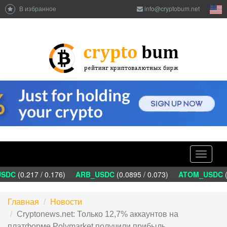
В избранное
info@cryptobum.net
Toggle
navigati
DC
(0.217 / 0.176)
ARB_USDC
(0.0895 / 0.073)
ATOM_USDC
(1
Главная
Новости
Cryptonews.net: Только 12,7% аккаунтов на
платформе Polymarket получили прибыль