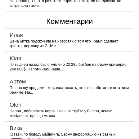
Наверняка, все, кто работает с криптовалютами неоднократно
встречали такие...
Комментарии
Илья
Цена битка подскочила на новостях о том что Трамп сделает
крипто- державу из США и...
Юля
Пять дней назад было куплено 22 285 битбон на сумму примерно
240 000$. Напоминаю, наша...
Артём
По поводу продажи - хочу вам скахать, что все работает в штатном
режиме. На...
Oleh
Народ , побережіть нерви, і не інвестуйте у Bit bon, немає
ліквідності, про що можна...
Вика
Кстати, по поводу майнинга. Свожу информацию из разных