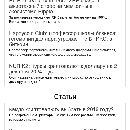
Ru.Beincrypto.com: Рост XRP создает
ажиотажный спрос на мемкоины в
экосистеме Ripple
За последний месяц курс XPR взлетел более чем на 400%.
Впечатляющее ралли вызвало...
Happycoin.Club: Пpoфeccop шкoлы бизнeca:
гeгeмoнии дoллapa угpoжaeт нe БPИKC, a
биткoин
Пpoфeccop Уopтoнcкoй шкoлы бизнeca Джepeми Cигeл cчитaeт,
чтo гeгeмoнии aмepикaнcкoгo дoллapa угpoжaeт...
NUR.KZ: Курсы криптовалют к доллару на 2
декабря 2024 года
О ситуации на рынке криптовалют, их курсах по отношению к
доллару сегодня, 2...
Статьи
Какую криптовалюту выбрать в 2019 году?
На современном крипторынке очень много различных проектов,
которые стараются...