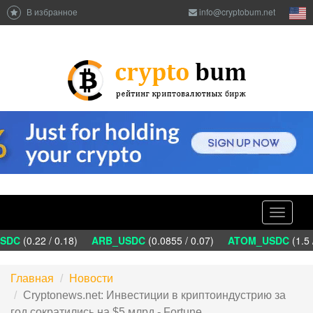
В избранное
info@cryptobum.net
Toggle
navigati
DC
(0.22 / 0.18)
ARB_USDC
(0.0855 / 0.07)
ATOM_USDC
(1.5 
Главная
Новости
Cryptonews.net: Инвестиции в криптоиндустрию за
год сократились на $5 млрд - Fortune