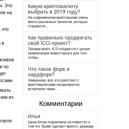
Какую криптовалюту
и. Это
выбрать в 2019 году?
ное на
На современном крипторынке очень
много различных проектов, которые
стараются...
 что
Как правильно продвигать
свой ICO-проект?
 в
Прежде всего, ICO создается с целью
привлечения инвесторов и для того
чтобы...
ктивов
и по
Что такое форк и
хардфорк?
дет
рсами.
Наверняка, все, кто работает с
криптовалютами неоднократно
встречали такие...
ивать
ним из
Комментарии
Илья
говля
Цена битка подскочила на новостях о
том что Трамп сделает крипто- державу