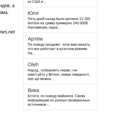
из США и...
ндов, а
Юля
зма.
Пять дней назад было куплено 22 285
битбон на сумму примерно 240 000$.
Напоминаю, наша...
ws.net
Артём
По поводу продажи - хочу вам скахать,
что все работает в штатном режиме.
На...
Oleh
Народ , побережіть нерви, і не
інвестуйте у Bit bon, немає ліквідності,
про що можна...
Вика
Кстати, по поводу майнинга. Свожу
информацию из разных проверенных
источников -...