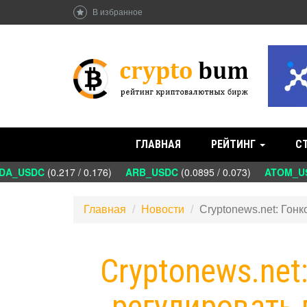
В избранное
ГЛАВНАЯ
РЕЙТИНГ
С
A_USDC
(0.217 / 0.176)
ARB_USDC
(0.0895 / 0.073)
ATOM_US
Главная
Новости
Cryptonews.net: Гон
Cryptonews.net
регулировать