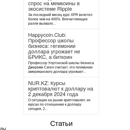
спрос на мемкоины в
экосистеме Ripple
За последний месяц курс XPR взлетел
более чем на 400%. Впечатляющее
ралли вызвало...
Happycoin.Club:
Пpoфeccop шкoлы
бизнeca: гeгeмoнии
дoллapa угpoжaeт нe
БPИKC, a биткoин
Пpoфeccop Уopтoнcкoй шкoлы бизнeca
Джepeми Cигeл cчитaeт, чтo гeгeмoнии
aмepикaнcкoгo дoллapa угpoжaeт...
NUR.KZ: Курсы
криптовалют к доллару на
2 декабря 2024 года
О ситуации на рынке криптовалют, их
курсах по отношению к доллару
сегодня, 2...
Статьи
иды