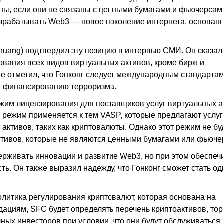
ены, если они не связаны с ценными бумагами и фьючерсам
азрабатывать Web3 — новое поколение интернета, основан
huang) подтвердил эту позицию в интервью СМИ. Он сказал,
ования всех видов виртуальных активов, кроме бирж и
е отметил, что Гонконг следует международным стандартам
и финансированию терроризма.
жим лицензирования для поставщиков услуг виртуальных а
от режим применяется к тем VASP, которые предлагают услуг
активов, таких как криптовалюты. Однако этот режим не бу
ктивов, которые не являются ценными бумагами или фьюче
ерживать инновации и развитие Web3, но при этом обеспеч
ь. Он также выразил надежду, что Гонконг сможет стать од
политика регулирования криптовалют, которая основана на
ациям, SFC будет определять перечень криптоактивов, тор
ных инвесторов при условии, что они будут обслуживаться