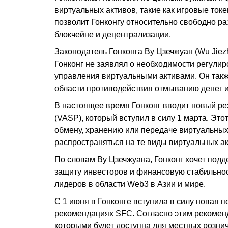
виртуальных активов, такие как игровые ток
позволит Гонконгу относительно свободно р
блокчейне и децентрализации.
Законодатель Гонконга Ву Цзечжуан (Wu Jiez
Гонконг не заявлял о необходимости регулир
управления виртуальными активами. Он такж
области противодействия отмыванию денег 
В настоящее время Гонконг вводит новый ре
(VASP), который вступил в силу 1 марта. Эт
обмену, хранению или передаче виртуальных 
распространяться на те виды виртуальных а
По словам Ву Цзечжуана, Гонконг хочет подд
защиту инвесторов и финансовую стабильност
лидеров в области Web3 в Азии и мире.
С 1 июня в Гонконге вступила в силу новая 
рекомендациях SFC. Согласно этим рекоменд
которыми будет доступна для местных рознич