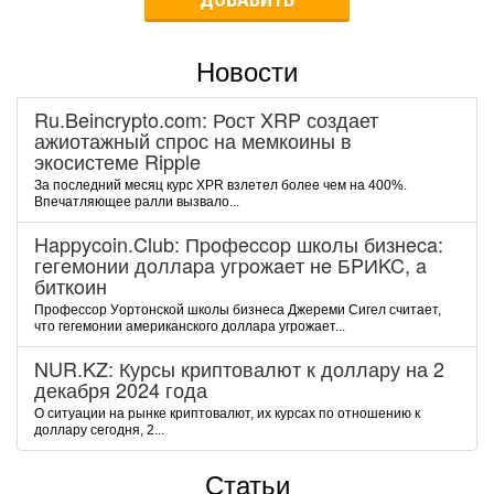
Новости
Ru.Beincrypto.com: Рост XRP создает
ажиотажный спрос на мемкоины в
экосистеме Ripple
За последний месяц курс XPR взлетел более чем на 400%.
Впечатляющее ралли вызвало...
Happycoin.Club: Пpoфeccop шкoлы бизнeca:
гeгeмoнии дoллapa угpoжaeт нe БPИKC, a
биткoин
Пpoфeccop Уopтoнcкoй шкoлы бизнeca Джepeми Cигeл cчитaeт,
чтo гeгeмoнии aмepикaнcкoгo дoллapa угpoжaeт...
NUR.KZ: Курсы криптовалют к доллару на 2
декабря 2024 года
О ситуации на рынке криптовалют, их курсах по отношению к
доллару сегодня, 2...
Статьи