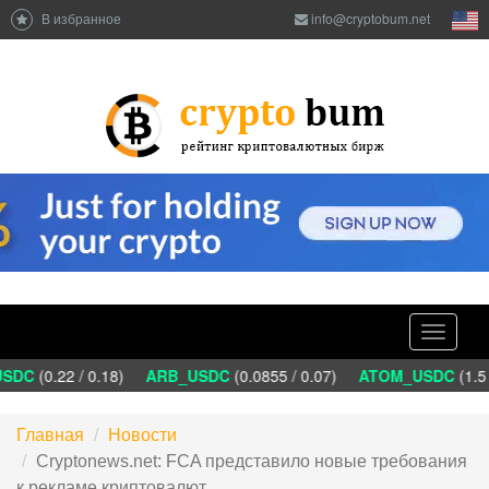
В избранное
info@cryptobum.net
Toggle
navigati
DC
(0.22 / 0.18)
ARB_USDC
(0.0855 / 0.07)
ATOM_USDC
(1.5 
Главная
Новости
Cryptonews.net: FCA представило новые требования
к рекламе криптовалют