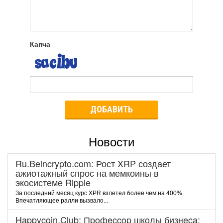
Капча
ДОБАВИТЬ
Новости
Ru.Beincrypto.com: Рост XRP создает
ажиотажный спрос на мемкоины в
экосистеме Ripple
За последний месяц курс XPR взлетел более чем на 400%.
Впечатляющее ралли вызвало...
Happycoin.Club: Пpoфeccop шкoлы бизнeca: