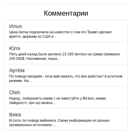
Комментарии
Илья
Цена битка подскочила на новостях о том что Трамп сделает
крипто- державу из США и...
Юля
Пять дней назад было куплено 22 285 битбон на сумму примерно
240 000$. Напоминаю, наша...
Артём
По поводу продажи - хочу вам скахать, что все работает в штатном
режиме. На...
Oleh
Народ , побережіть нерви, і не інвестуйте у Bit bon, немає
ліквідності, про що можна...
Вика
Кстати, по поводу майнинга. Свожу информацию из разных
проверенных источников -...