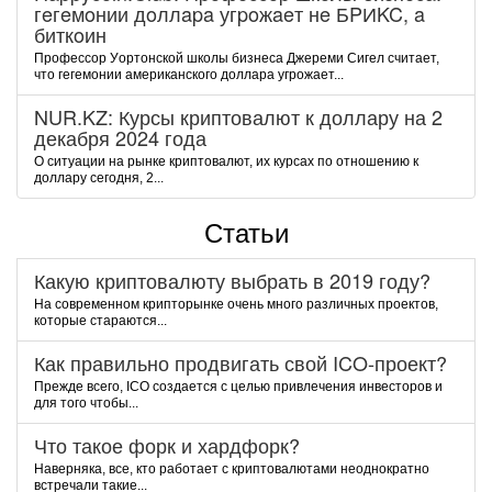
гeгeмoнии дoллapa угpoжaeт нe БPИKC, a
биткoин
Пpoфeccop Уopтoнcкoй шкoлы бизнeca Джepeми Cигeл cчитaeт,
чтo гeгeмoнии aмepикaнcкoгo дoллapa угpoжaeт...
NUR.KZ: Курсы криптовалют к доллару на 2
декабря 2024 года
О ситуации на рынке криптовалют, их курсах по отношению к
доллару сегодня, 2...
Статьи
Какую криптовалюту выбрать в 2019 году?
На современном крипторынке очень много различных проектов,
которые стараются...
Как правильно продвигать свой ICO-проект?
Прежде всего, ICO создается с целью привлечения инвесторов и
для того чтобы...
Что такое форк и хардфорк?
Наверняка, все, кто работает с криптовалютами неоднократно
встречали такие...