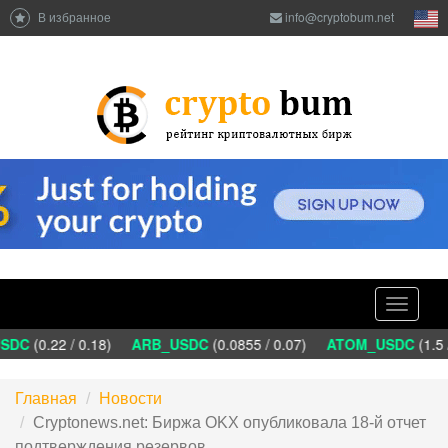
В избранное
info@cryptobum.net
Toggle
navigati
DC
(0.22 / 0.18)
ARB_USDC
(0.0855 / 0.07)
ATOM_USDC
(1.5 
Главная
Новости
Cryptonews.net: Биржа OKX опубликовала 18-й отчет
подтверждения резервов