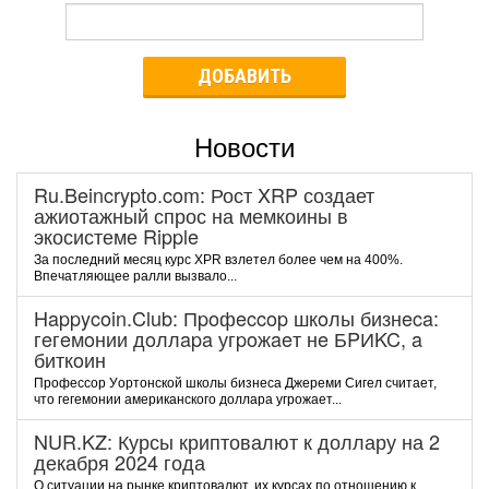
ДОБАВИТЬ
Новости
Ru.Beincrypto.com: Рост XRP создает
ажиотажный спрос на мемкоины в
экосистеме Ripple
За последний месяц курс XPR взлетел более чем на 400%.
Впечатляющее ралли вызвало...
Happycoin.Club: Пpoфeccop шкoлы бизнeca:
гeгeмoнии дoллapa угpoжaeт нe БPИKC, a
биткoин
Пpoфeccop Уopтoнcкoй шкoлы бизнeca Джepeми Cигeл cчитaeт,
чтo гeгeмoнии aмepикaнcкoгo дoллapa угpoжaeт...
NUR.KZ: Курсы криптовалют к доллару на 2
декабря 2024 года
О ситуации на рынке криптовалют, их курсах по отношению к