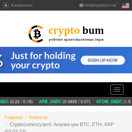
В избранное
info@cryptobum.net
Toggle
navigati
DC
(0.22 / 0.18)
ARB_USDC
(0.0855 / 0.07)
ATOM_USDC
(1.5 
Главная
Новости
Cryptocurrency.tech: Анализ цен BTC, ETH, XRP
(03.02.22)