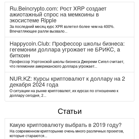
Ru.Beincrypto.com: Рост XRP создает
ажиотажный спрос на мемкоины в
экосистеме Ripple
За последний месяц курс XPR взлетел более чем на 400%.
Впечатляющее ралли вызвало...
Happycoin.Club: Пpoфeccop шкoлы бизнeca:
гeгeмoнии дoллapa угpoжaeт нe БPИKC, a
биткoин
Пpoфeccop Уopтoнcкoй шкoлы бизнeca Джepeми Cигeл cчитaeт,
чтo гeгeмoнии aмepикaнcкoгo дoллapa угpoжaeт...
NUR.KZ: Курсы криптовалют к доллару на 2
декабря 2024 года
О ситуации на рынке криптовалют, их курсах по отношению к
доллару сегодня, 2...
Статьи
Какую криптовалюту выбрать в 2019 году?
На современном крипторынке очень много различных проектов,
которые стараются...