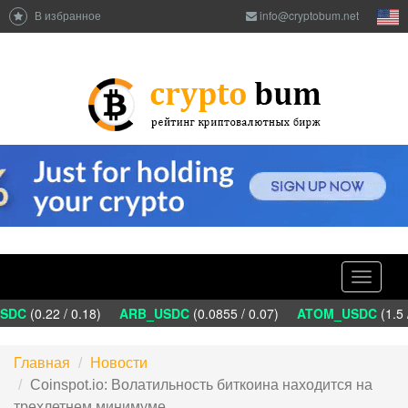
В избранное
info@cryptobum.net
Toggle
navigati
DC
(0.22 / 0.18)
ARB_USDC
(0.0855 / 0.07)
ATOM_USDC
(1.5 
Главная
Новости
Coinspot.io: Волатильность биткоина находится на
трехлетнем минимуме