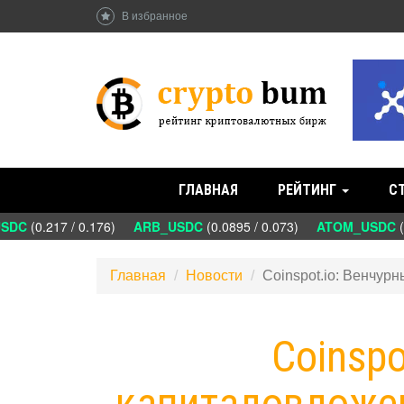
В избранное
ГЛАВНАЯ
РЕЙТИНГ
С
DC
(0.217 / 0.176)
ARB_USDC
(0.0895 / 0.073)
ATOM_USDC
(1
Главная
Новости
Coinspot.io: Венчур
Coinspo
капиталовложен