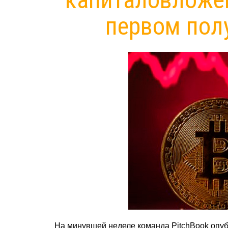
первом пол
На минувшей неделе команда PitchBook опу