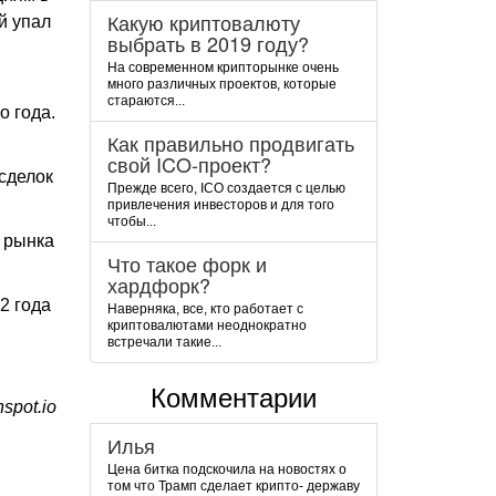
Какую криптовалюту
й упал
выбрать в 2019 году?
На современном крипторынке очень
много различных проектов, которые
стараются...
о года.
Как правильно продвигать
свой ICO-проект?
 сделок
Прежде всего, ICO создается с целью
привлечения инвесторов и для того
чтобы...
о рынка
Что такое форк и
хардфорк?
2 года
Наверняка, все, кто работает с
криптовалютами неоднократно
встречали такие...
Комментарии
spot.io
Илья
Цена битка подскочила на новостях о
том что Трамп сделает крипто- державу