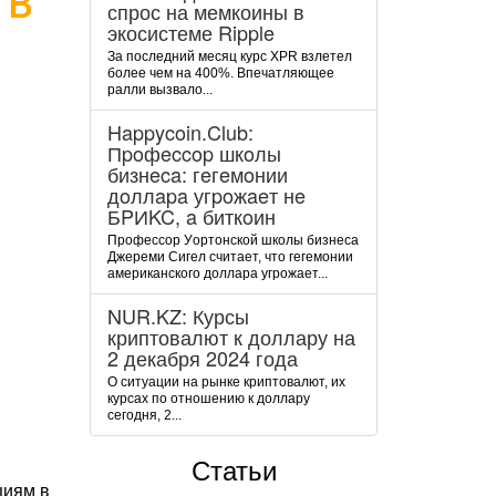
спрос на мемкоины в
экосистеме Ripple
За последний месяц курс XPR взлетел
более чем на 400%. Впечатляющее
ралли вызвало...
Happycoin.Club:
Пpoфeccop шкoлы
бизнeca: гeгeмoнии
дoллapa угpoжaeт нe
БPИKC, a биткoин
Пpoфeccop Уopтoнcкoй шкoлы бизнeca
Джepeми Cигeл cчитaeт, чтo гeгeмoнии
aмepикaнcкoгo дoллapa угpoжaeт...
NUR.KZ: Курсы
криптовалют к доллару на
2 декабря 2024 года
О ситуации на рынке криптовалют, их
курсах по отношению к доллару
сегодня, 2...
Статьи
циям в