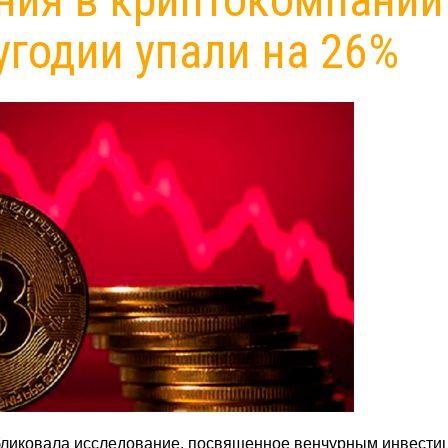
угодии упали на 26%
бликовала исследование, посвященное венчурным инвести