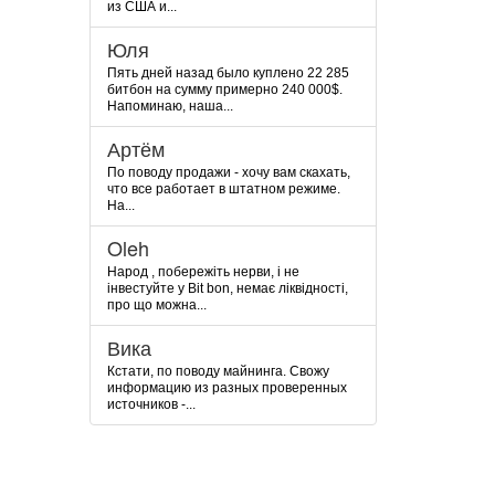
из США и...
Юля
Пять дней назад было куплено 22 285
битбон на сумму примерно 240 000$.
Напоминаю, наша...
Артём
По поводу продажи - хочу вам скахать,
что все работает в штатном режиме.
На...
Oleh
Народ , побережіть нерви, і не
інвестуйте у Bit bon, немає ліквідності,
про що можна...
Вика
Кстати, по поводу майнинга. Свожу
информацию из разных проверенных
источников -...