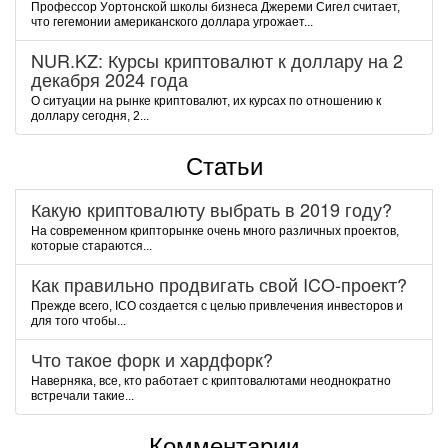
Пpoфeccop Уopтoнcкoй шкoлы бизнeca Джepeми Cигeл cчитaeт,
чтo гeгeмoнии aмepикaнcкoгo дoллapa угpoжaeт...
NUR.KZ: Курсы криптовалют к доллару на 2
декабря 2024 года
О ситуации на рынке криптовалют, их курсах по отношению к
доллару сегодня, 2...
Статьи
Какую криптовалюту выбрать в 2019 году?
На современном крипторынке очень много различных проектов,
которые стараются...
Как правильно продвигать свой ICO-проект?
Прежде всего, ICO создается с целью привлечения инвесторов и
для того чтобы...
Что такое форк и хардфорк?
Наверняка, все, кто работает с криптовалютами неоднократно
встречали такие...
Комментарии