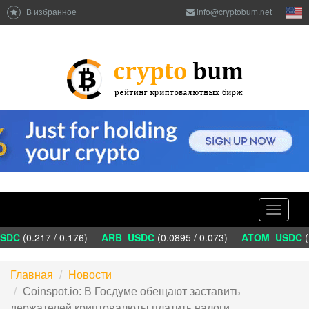
В избранное
info@cryptobum.net
Toggle
navigati
DC
(0.217 / 0.176)
ARB_USDC
(0.0895 / 0.073)
ATOM_USDC
(1
Главная
Новости
Coinspot.io: В Госдуме обещают заставить
держателей криптовалюты платить налоги