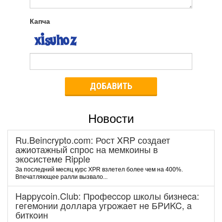
Капча
ДОБАВИТЬ
Новости
Ru.Beincrypto.com: Рост XRP создает
ажиотажный спрос на мемкоины в
экосистеме Ripple
За последний месяц курс XPR взлетел более чем на 400%.
Впечатляющее ралли вызвало...
Happycoin.Club: Пpoфeccop шкoлы бизнeca:
гeгeмoнии дoллapa угpoжaeт нe БPИKC, a
биткoин