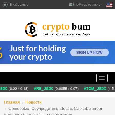
В избранное
info@cryptobum.net
Toggle
navigati
DC
(0.22 / 0.18)
ARB_USDC
(0.0855 / 0.07)
ATOM_USDC
(1.5 
Главная
Новости
Coinspot.io: Соучредитель Electric Capital: Запрет
майнинга нанесет удар по биткоину