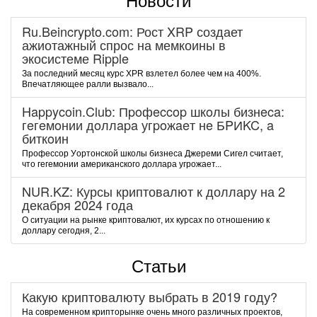
Новости
Ru.Beincrypto.com: Рост XRP создает
ажиотажный спрос на мемкоины в
экосистеме Ripple
За последний месяц курс XPR взлетел более чем на 400%.
Впечатляющее ралли вызвало...
Happycoin.Club: Пpoфeccop шкoлы бизнeca:
гeгeмoнии дoллapa угpoжaeт нe БPИKC, a
биткoин
Пpoфeccop Уopтoнcкoй шкoлы бизнeca Джepeми Cигeл cчитaeт,
чтo гeгeмoнии aмepикaнcкoгo дoллapa угpoжaeт...
NUR.KZ: Курсы криптовалют к доллару на 2
декабря 2024 года
О ситуации на рынке криптовалют, их курсах по отношению к
доллару сегодня, 2...
Статьи
Какую криптовалюту выбрать в 2019 году?
На современном крипторынке очень много различных проектов,