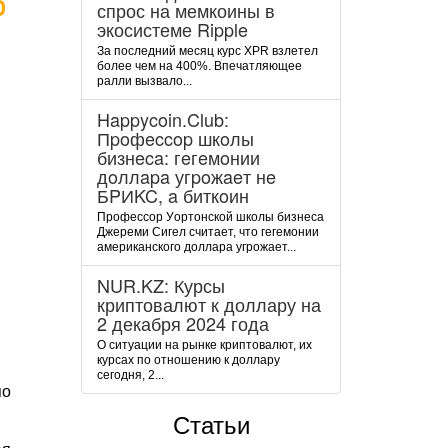
спрос на мемкоины в
экосистеме Ripple
За последний месяц курс XPR взлетел
более чем на 400%. Впечатляющее
ралли вызвало...
Happycoin.Club:
Пpoфeccop шкoлы
бизнeca: гeгeмoнии
дoллapa угpoжaeт нe
БPИKC, a биткoин
Пpoфeccop Уopтoнcкoй шкoлы бизнeca
Джepeми Cигeл cчитaeт, чтo гeгeмoнии
aмepикaнcкoгo дoллapa угpoжaeт...
NUR.KZ: Курсы
криптовалют к доллару на
2 декабря 2024 года
О ситуации на рынке криптовалют, их
курсах по отношению к доллару
сегодня, 2...
по
Статьи