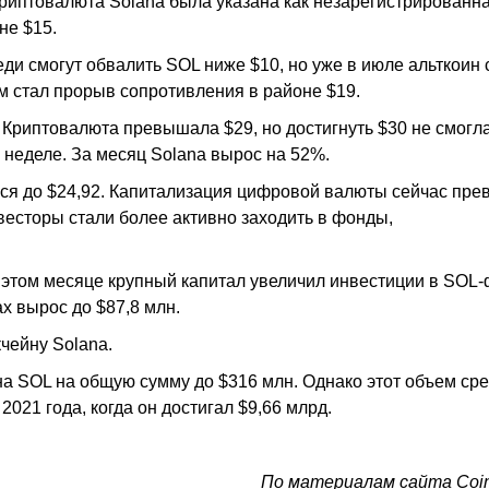
криптовалюта Solana была указана как незарегистрированн
не $15.
ди смогут обвалить SOL ниже $10, но уже в июле альткоин 
 стал прорыв сопротивления в районе $19.
 Криптовалюта превышала $29, но достигнуть $30 не смогла
 неделе. За месяц Solana вырос на 52%.
ился до $24,92. Капитализация цифровой валюты сейчас пр
весторы стали более активно заходить в фонды,
в этом месяце крупный капитал увеличил инвестиции в SOL
х вырос до $87,8 млн.
чейну Solana.
 SOL на общую сумму до $316 млн. Однако этот объем сре
021 года, когда он достигал $9,66 млрд.
По материалам сайта Coin