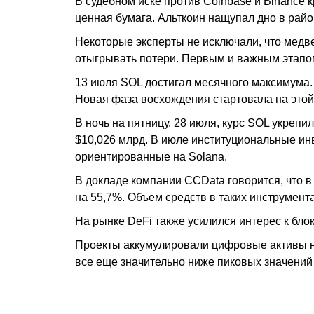
В судебном иске против Coinbase и Binance 
ценная бумага. Альткоин нащупал дно в райо
Некоторые эксперты не исключали, что медве
отыгрывать потери. Первым и важным этапом
13 июля SOL достигал месячного максимума.
Новая фаза восхождения стартовала на этой
В ночь на пятницу, 28 июля, курс SOL укреп
$10,026 млрд. В июле институциональные ин
ориентированные на Solana.
В докладе компании CCData говорится, что 
на 55,7%. Объем средств в таких инструмента
На рынке DeFi также усилился интерес к блок
Проекты аккумулировали цифровые активы на
все еще значительно ниже пиковых значений 2