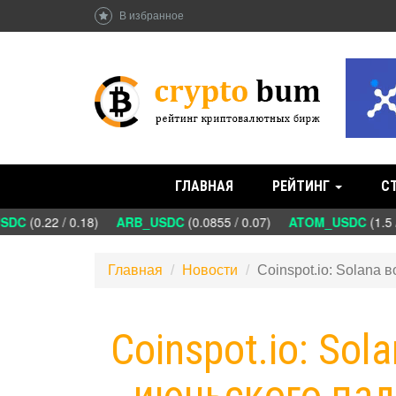
В избранное
ГЛАВНАЯ
РЕЙТИНГ
С
DC
(0.22 / 0.18)
ARB_USDC
(0.0855 / 0.07)
ATOM_USDC
(1.5 /
Главная
Новости
Coinspot.io: Solana
Coinspot.io: So
июньского пад