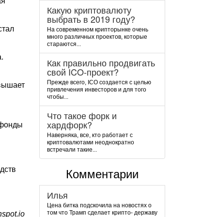
ая
Какую криптовалюту
выбрать в 2019 году?
стал
На современном крипторынке очень
много различных проектов, которые
стараются...
.
Как правильно продвигать
свой ICO-проект?
Прежде всего, ICO создается с целью
евышает
привлечения инвесторов и для того
чтобы...
Что такое форк и
хардфорк?
-фонды
Наверняка, все, кто работает с
криптовалютами неоднократно
встречали такие...
дств
Комментарии
Илья
Цена битка подскочила на новостях о
том что Трамп сделает крипто- державу
spot.io