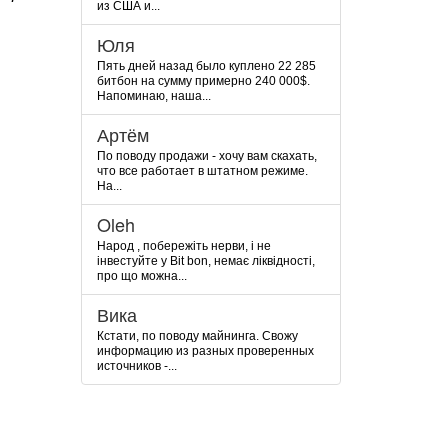
из США и...
Юля
Пять дней назад было куплено 22 285
битбон на сумму примерно 240 000$.
Напоминаю, наша...
Артём
По поводу продажи - хочу вам скахать,
что все работает в штатном режиме.
На...
Oleh
Народ , побережіть нерви, і не
інвестуйте у Bit bon, немає ліквідності,
про що можна...
Вика
Кстати, по поводу майнинга. Свожу
информацию из разных проверенных
источников -...