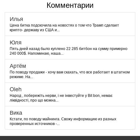
Комментарии
Илья
Цена битка подскочила на новостях о том что Трамп сделает
крипто- державу из США и...
Юля
Пять дней назад было куплено 22 285 битбон на сумму примерно
240 000$. Напоминаю, наша...
Артём
По поводу продажи - хочу вам скахать, что все работает в штатном
режиме. На...
Oleh
Народ , побережіть нерви, і не інвестуйте у Bit bon, немає
ліквідності, про що можна...
Вика
Кстати, по поводу майнинга. Свожу информацию из разных
проверенных источников -...