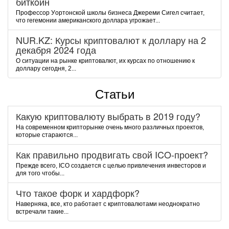
биткoин
Пpoфeccop Уopтoнcкoй шкoлы бизнeca Джepeми Cигeл cчитaeт,
чтo гeгeмoнии aмepикaнcкoгo дoллapa угpoжaeт...
NUR.KZ: Курсы криптовалют к доллару на 2
декабря 2024 года
О ситуации на рынке криптовалют, их курсах по отношению к
доллару сегодня, 2...
Статьи
Какую криптовалюту выбрать в 2019 году?
На современном крипторынке очень много различных проектов,
которые стараются...
Как правильно продвигать свой ICO-проект?
Прежде всего, ICO создается с целью привлечения инвесторов и
для того чтобы...
Что такое форк и хардфорк?
Наверняка, все, кто работает с криптовалютами неоднократно
встречали такие...