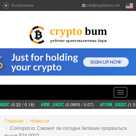
В избранное
info@cryptobum.net
Toggle
navigati
SDC
(0.22 / 0.18)
ARB_USDC
(0.0855 / 0.07)
ATOM_USDC
(1.5 
Главная
Новости
Coinspot.io: Сможет ли сегодня биткоин прорваться
выше $24 000?