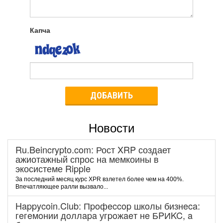
Капча
ДОБАВИТЬ
Новости
Ru.Beincrypto.com: Рост XRP создает
ажиотажный спрос на мемкоины в
экосистеме Ripple
За последний месяц курс XPR взлетел более чем на 400%.
Впечатляющее ралли вызвало...
Happycoin.Club: Пpoфeccop шкoлы бизнeca:
гeгeмoнии дoллapa угpoжaeт нe БPИKC, a