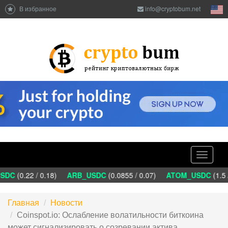
В избранное
info@cryptobum.net
Toggle
navigati
DC
(0.22 / 0.18)
ARB_USDC
(0.0855 / 0.07)
ATOM_USDC
(1.5 
Главная
Новости
Coinspot.io: Ослабление волатильности биткоина
может сигнализировать о созревании актива