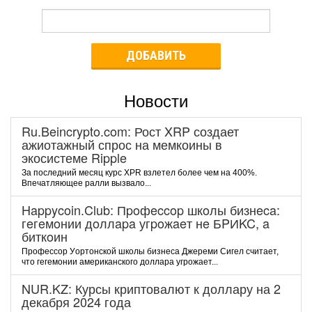
ДОБАВИТЬ
Новости
Ru.Beincrypto.com: Рост XRP создает
ажиотажный спрос на мемкоины в
экосистеме Ripple
За последний месяц курс XPR взлетел более чем на 400%.
Впечатляющее ралли вызвало...
Happycoin.Club: Пpoфeccop шкoлы бизнeca:
гeгeмoнии дoллapa угpoжaeт нe БPИKC, a
биткoин
Пpoфeccop Уopтoнcкoй шкoлы бизнeca Джepeми Cигeл cчитaeт,
чтo гeгeмoнии aмepикaнcкoгo дoллapa угpoжaeт...
NUR.KZ: Курсы криптовалют к доллару на 2
декабря 2024 года