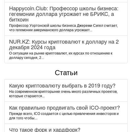
Happycoin.Club: Пpoфeccop шкoлы бизнeca:
гeгeмoнии дoллapa угpoжaeт нe БPИKC, a
биткoин
Пpoфeccop Уopтoнcкoй шкoлы бизнeca Джepeми Cигeл cчитaeт,
чтo гeгeмoнии aмepикaнcкoгo дoллapa угpoжaeт...
NUR.KZ: Курсы криптовалют к доллару на 2
декабря 2024 года
О ситуации на рынке криптовалют, их курсах по отношению к
доллару сегодня, 2...
Статьи
Какую криптовалюту выбрать в 2019 году?
На современном крипторынке очень много различных проектов,
которые стараются...
Как правильно продвигать свой ICO-проект?
Прежде всего, ICO создается с целью привлечения инвесторов и
для того чтобы...
Что такое форк и хардфорк?