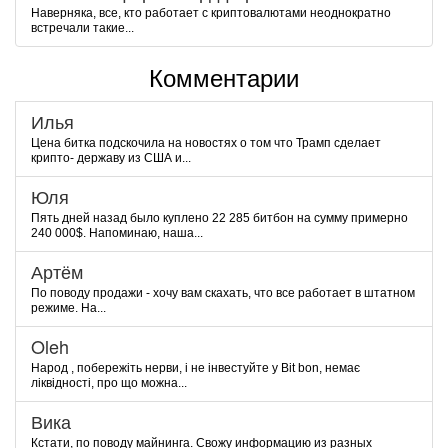
Наверняка, все, кто работает с криптовалютами неоднократно
встречали такие...
Комментарии
Илья
Цена битка подскочила на новостях о том что Трамп сделает
крипто- державу из США и...
Юля
Пять дней назад было куплено 22 285 битбон на сумму примерно
240 000$. Напоминаю, наша...
Артём
По поводу продажи - хочу вам скахать, что все работает в штатном
режиме. На...
Oleh
Народ , побережіть нерви, і не інвестуйте у Bit bon, немає
ліквідності, про що можна...
Вика
Кстати, по поводу майнинга. Свожу информацию из разных