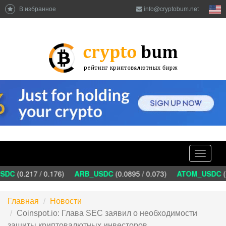
В избранное
info@cryptobum.net
Toggle
navigati
DC
(0.217 / 0.176)
ARB_USDC
(0.0895 / 0.073)
ATOM_USDC
(1
Главная
Новости
Coinspot.io: Глава SEC заявил о необходимости
защиты криптовалютных инвесторов