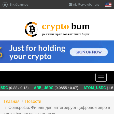
В избранное
info@cryptobum.net
Toggle
navigati
DC
(0.22 / 0.18)
ARB_USDC
(0.0855 / 0.07)
ATOM_USDC
(1.5 
Главная
Новости
Coinspot.io: Финляндия интегрирует цифровой евро в
свою финансовую систему