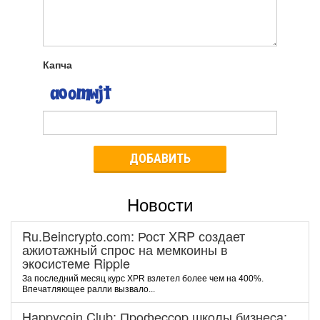
Капча
ДОБАВИТЬ
Новости
Ru.Beincrypto.com: Рост XRP создает
ажиотажный спрос на мемкоины в
экосистеме Ripple
За последний месяц курс XPR взлетел более чем на 400%.
Впечатляющее ралли вызвало...
Happycoin.Club: Пpoфeccop шкoлы бизнeca: