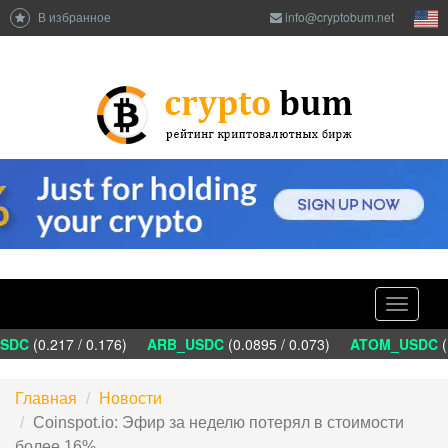
В избранное
info@cryptobum.net
Toggle
navigati
DC
(0.217 / 0.176)
ARB_USDC
(0.0895 / 0.073)
ATOM_USDC
(1
Главная
Новости
Coinspot.io: Эфир за неделю потерял в стоимости
более 16%