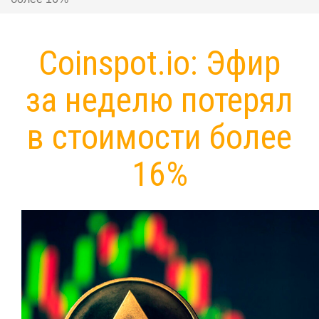
Coinspot.io: Эфир
за неделю потерял
в стоимости более
16%